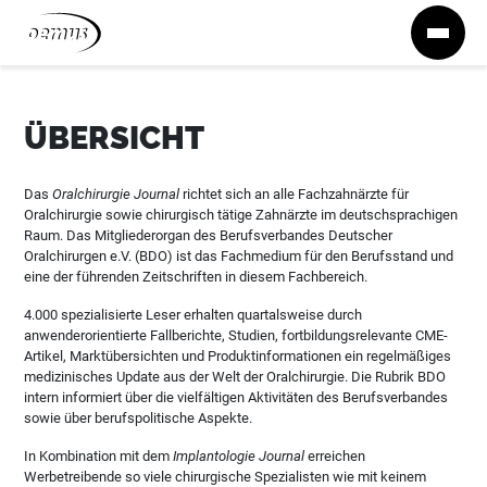
Zum Inhalt springen
ÜBERSICHT
Das
Oralchirurgie Journal
richtet sich an alle Fachzahnärzte für
Oralchirurgie sowie chirurgisch tätige Zahnärzte im deutschsprachigen
Raum. Das Mitgliederorgan des Berufsverbandes Deutscher
Oralchirurgen e.V. (BDO) ist das Fachmedium für den Berufsstand und
eine der führenden Zeitschriften in diesem Fachbereich.
4.000 spezialisierte Leser erhalten quartalsweise durch
anwenderorientierte Fallberichte, Studien, fortbildungsrelevante CME-
Artikel, Marktübersichten und Produktinformationen ein regelmäßiges
medizinisches Update aus der Welt der Oralchirurgie. Die Rubrik BDO
intern informiert über die vielfältigen Aktivitäten des Berufsverbandes
sowie über berufspolitische Aspekte.
In Kombination mit dem
Implantologie Journal
erreichen
Werbetreibende so viele chirurgische Spezialisten wie mit keinem