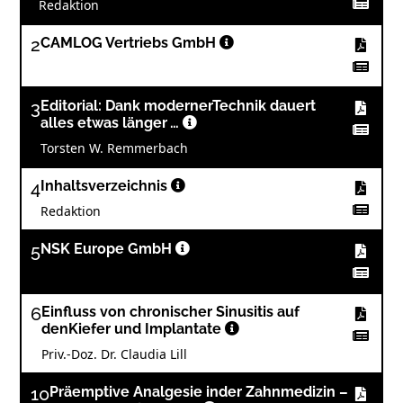
Redaktion
2
CAMLOG Vertriebs GmbH
3
Editorial: Dank modernerTechnik dauert
alles etwas länger …
Torsten W. Remmerbach
4
Inhaltsverzeichnis
Redaktion
5
NSK Europe GmbH
6
Einfluss von chronischer Sinusitis auf
denKiefer und Implantate
Priv.-Doz. Dr. Claudia Lill
10
Präemptive Analgesie inder Zahnmedizin –