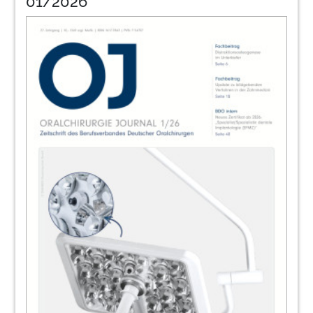
01/2026
36
Immer wieder Diskussionen um das
Praxisausfallhonorar
Dr. Susanna Zentai
38
Wir verlegen Dental – Die OEMUS MEDIA
AG feiert drei Jahrzehnte Dentalmarkt-
Power
Redaktion
40
40. Jahrestagung des BDO im November in
Berlin
Redaktion
41
Weichgewebemanagement in der
Implantologie
Redaktion
42
Termine / Impressum
Redaktion