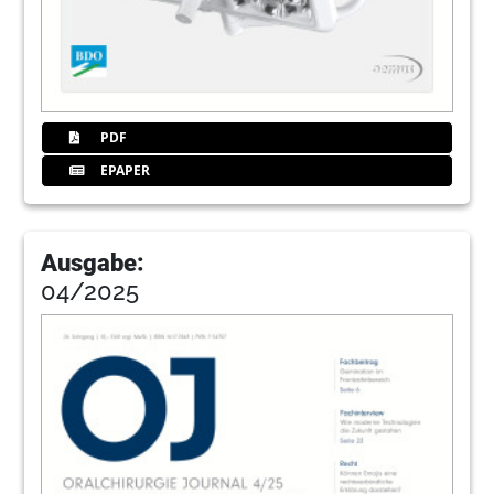
43
40. Jahrestagung des BDO im November in
Berlin
44
Geistlich Biomaterials
Vertriebsgesellschaft mbH
PDF
EPAPER
Ausgabe:
04/2025