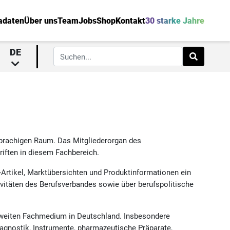
adaten
Über uns
Team
Jobs
Shop
Kontakt
30 starke Jahre
DE
hsprachigen Raum. Das Mitgliederorgan des
riften in diesem Fachbereich.
E-Artikel, Marktübersichten und Produktinformationen ein
tivitäten des Berufsverbandes sowie über berufspolitische
 zweiten Fachmedium in Deutschland. Insbesondere
agnostik, Instrumente, pharmazeutische Präparate,