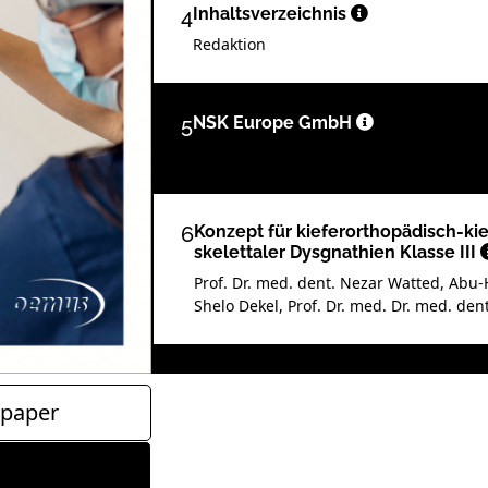
4
Inhaltsverzeichnis
Redaktion
5
NSK Europe GmbH
6
Konzept für kieferorthopädisch-ki
skelettaler Dysgnathien Klasse III
Prof. Dr. med. dent. Nezar Watted, Ab
Shelo Dekel, Prof. Dr. med. Dr. med. dent
11
PreXion Europe GmbH
paper