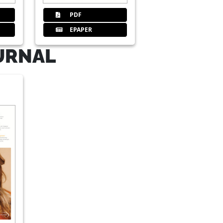
en Zahnärztinnen und Zahnärzte
PDF
EPAPER
URNAL
ngig von Zahlung des Patienten
e Implantologie: Implantologie 4.0 –
 Bioengineering bis CAD/CAM
s BDO 2019