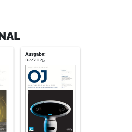
nochen und Weichgewebe ist notwendig?
Steigmann
RNAL
Ausgabe:
02/2025
thetischen Zone