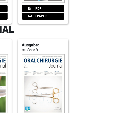
PDF
rahlenbelastung
EPAPER
NAL
ie & Allgemeine Zahnheilkunde
Ausgabe:
02/2018
terface
zt zum Patienten kommt