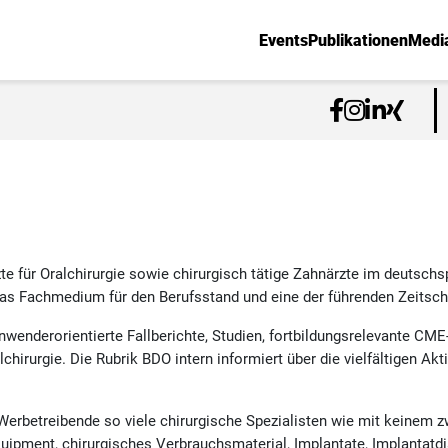
Events
Publikationen
Medi
zte für Oralchirurgie sowie chirurgisch tätige Zahnärzte im deutsc
das Fachmedium für den Berufsstand und eine der führenden Zeitsch
anwenderorientierte Fallberichte, Studien, fortbildungsrelevante CM
hirurgie. Die Rubrik BDO intern informiert über die vielfältigen Ak
Werbetreibende so viele chirurgische Spezialisten wie mit keinem
ipment, chirurgisches Verbrauchsmaterial, Implantate, Implantatdi