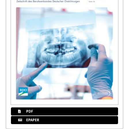
48
News
Redaktion
50
Kongresse, Kurse und Symposien/
Impressum
Redaktion
51
ABO Service
52
DENTSPLY IMPLANTS
PDF
EPAPER