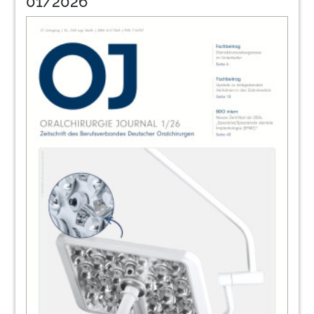
01/2026
34
Interview: Cortison-Langzeittherapie –
Indikationsausweitung der -Implantologie
auf dem Vormarsch
Prof. Dr. Dr. med. Knut A. Grötz im Gespräch mit
Georg Isbaner
38
Parodontologie – up to date
Dr. Maria-Theresia Peters
40
Neue Regelungen zur Hygiene in der
Zahnarztpraxis: Dentaurum informiert
mehr als 120 Zahnärzte und ZFAs
Redaktion
41
Event: Ostseekongress / 9. Norddeutsche
-Implantologietage
Redaktion
IV. Nose, Sinus & Implants: