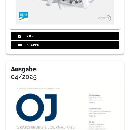
42
Humanpräparate-Kurs für Implantologen
Redaktion
43
IV. Nose, Sinus & Implants:
PDF
Humanpräparate-Kurs für Implantologen
EPAPER
44
Das zahnärztliche MVZ: Freud oder Leid? –
Überblick ist alles!
Ausgabe:
Dr. Susanna Zentai, Frank Heckenbücker, Ulf
04/2025
Kühnemund, Dr. Susanne Woitzik
46
Fortbildungsveranstaltungen des BDO
2016
Redaktion
47
Adressenverzeichnis Berufsverband
Deutscher Oralchirurgen (BDO)
Redaktion