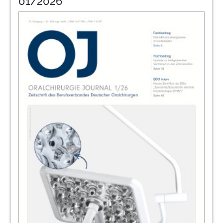
01/2026
40
Interview: „Die anatomischen Grenzen des
Machbaren“
Prof. Dr. Dr. Joachim E. Zöller
42
Recht: Haftung des Zahnarztes wegen
mangelnder Aufklärung
Dennis Hampe
43
Recht: Tod eines Patienten nach
oralchirur-gischem Eingriff
Dr. Susanna Zentai
44
Rechts-Tipp: Wie kann Opfern von
Gewalttaten geholfen werden? Tipps für
die zahnärztliche Praxis
Frank-Hendric Kretschmer, Andreas Neff, Alfons
Hrubesch
46
News
Redaktion