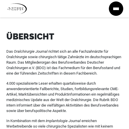
Zum Inhalt springen
ÜBERSICHT
Das
Oralchirurgie Journal
richtet sich an alle Fachzahnärzte für
Oralchirurgie sowie chirurgisch tätige Zahnärzte im deutschsprachigen
Raum. Das Mitgliederorgan des Berufsverbandes Deutscher
Oralchirurgen e.V. (BDO) ist das Fachmedium für den Berufsstand und
eine der führenden Zeitschriften in diesem Fachbereich.
4.000 spezialisierte Leser erhalten quartalsweise durch
anwenderorientierte Fallberichte, Studien, fortbildungsrelevante CME-
Artikel, Marktübersichten und Produktinformationen ein regelmäßiges
medizinisches Update aus der Welt der Oralchirurgie. Die Rubrik BDO
intern informiert über die vielfältigen Aktivitäten des Berufsverbandes
sowie über berufspolitische Aspekte.
In Kombination mit dem
Implantologie Journal
erreichen
Werbetreibende so viele chirurgische Spezialisten wie mit keinem