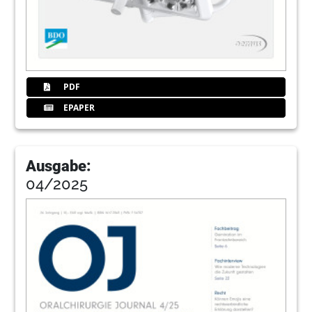
48
Fortbildungsveranstaltungen des BDO
2013
Redaktion
50
Kongresse, Kurse und Symposien/
PDF
Impressum
EPAPER
Redaktion
51
Abo Oralchirurgie Journal
Ausgabe:
04/2025
52
Implant Direct Europe AG