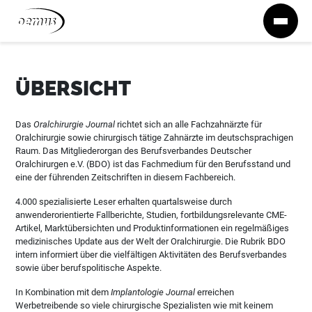
Zum Inhalt springen
ÜBERSICHT
Das
Oralchirurgie Journal
richtet sich an alle Fachzahnärzte für
Oralchirurgie sowie chirurgisch tätige Zahnärzte im deutschsprachigen
Raum. Das Mitgliederorgan des Berufsverbandes Deutscher
Oralchirurgen e.V. (BDO) ist das Fachmedium für den Berufsstand und
eine der führenden Zeitschriften in diesem Fachbereich.
4.000 spezialisierte Leser erhalten quartalsweise durch
anwenderorientierte Fallberichte, Studien, fortbildungsrelevante CME-
Artikel, Marktübersichten und Produktinformationen ein regelmäßiges
medizinisches Update aus der Welt der Oralchirurgie. Die Rubrik BDO
intern informiert über die vielfältigen Aktivitäten des Berufsverbandes
sowie über berufspolitische Aspekte.
In Kombination mit dem
Implantologie Journal
erreichen
Werbetreibende so viele chirurgische Spezialisten wie mit keinem