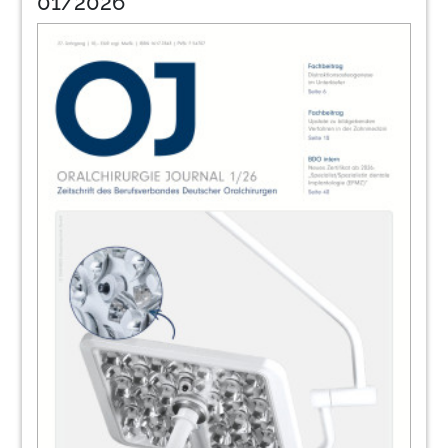
01/2026
Dr. Joachim Schmidt, Dr. Markus Blume
35
Geistlich Biomaterials Vertriebs GmbH
36
Empört Euch!
Dr. Joel Nettey-Marbell, Dr. Manuel Troßbach
43
35. Jahrestagung des BDO: Entzündungen
– Ein Update aus verschiedenen
Perspektiven
44
Fortbildungsveranstaltungen des BDO
2018/19
Redaktion
45
Adressenverzeichnis Berufsverband
Deutscher Oralchirurgen (BDO)
Redaktion