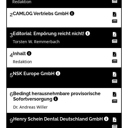
Redaktion
2
CAMLOG Vertriebs GmbH
3
Editorial: Empörung reicht nicht!
Torsten W. Remmerbach
4
Inhalt
Redaktion
5
NSK Europe GmbH
6
Bedingt herausnehmbare provisorische
Sofortversorgung
Dr. Andreas Willer
9
Henry Schein Dental Deutschland GmbH