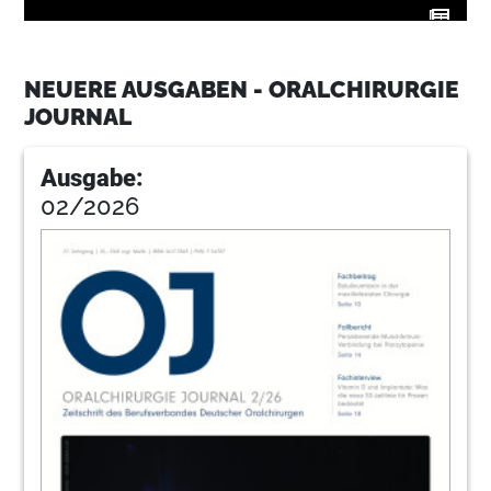
11
Geistlich Biomaterials Vertriebs GmbH
NEUERE AUSGABEN - ORALCHIRURGIE
JOURNAL
12
Klinische Studie zur Low-Level-Laser-
Therapie (LLLT)
Ausgabe:
Univ.-Prof. Dr. Dr. Wolf-Dieter Grimm, M.Sc., Prof.
02/2026
(StGMU) Dr. Marco Alexander Vukovic
20
Einsatz hochtouriger
Übertragungsinstrumente in der Chirurgie
Dr. med. dent. Frank-Michael Maier, M.Sc.
23
Geistlich Biomaterials Vertriebs GmbH
24
Raumschaffung bei regenerativen
parodontalchirurgischen Verfahren