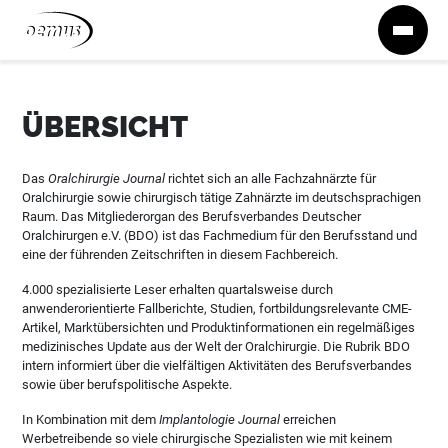
Zum Inhalt springen
ÜBERSICHT
Das
Oralchirurgie Journal
richtet sich an alle Fachzahnärzte für
Oralchirurgie sowie chirurgisch tätige Zahnärzte im deutschsprachigen
Raum. Das Mitgliederorgan des Berufsverbandes Deutscher
Oralchirurgen e.V. (BDO) ist das Fachmedium für den Berufsstand und
eine der führenden Zeitschriften in diesem Fachbereich.
4.000 spezialisierte Leser erhalten quartalsweise durch
anwenderorientierte Fallberichte, Studien, fortbildungsrelevante CME-
Artikel, Marktübersichten und Produktinformationen ein regelmäßiges
medizinisches Update aus der Welt der Oralchirurgie. Die Rubrik BDO
intern informiert über die vielfältigen Aktivitäten des Berufsverbandes
sowie über berufspolitische Aspekte.
In Kombination mit dem
Implantologie Journal
erreichen
Werbetreibende so viele chirurgische Spezialisten wie mit keinem