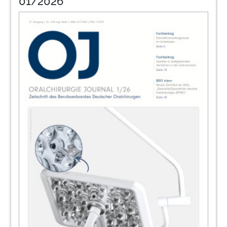
01/2026
38
Fortbildungsveranstaltungen des BDO
2020
Redaktion
39
Oralchirurgie im November in Berlin: BDO
lädt zur 37. Jahrestagung ein
40
Ein Leben für die Implantologie: Dr. Karl-
Ludwig Ackermann verstorben
Deutsche Gesellschaft für Implantologie e.V.
(DGI)
41
News
Redaktion
42
Kongresse, Kurse und Symposien/
Impressum
Redaktion