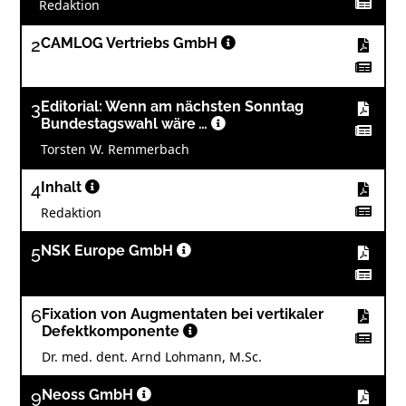
Redaktion
2
CAMLOG Vertriebs GmbH
3
Editorial: Wenn am nächsten Sonntag
Bundestagswahl wäre …
Torsten W. Remmerbach
4
Inhalt
Redaktion
5
NSK Europe GmbH
6
Fixation von Augmentaten bei vertikaler
Defektkomponente
Dr. med. dent. Arnd Lohmann, M.Sc.
9
Neoss GmbH