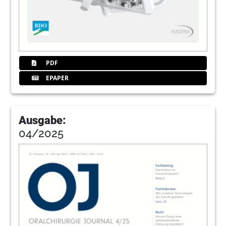
43
Adressenverzeichnis Berufsverband
Deutscher Oralchirurgen (BDO)
Redaktion
44
Dentsply Sirona
PDF
EPAPER
Ausgabe:
04/2025