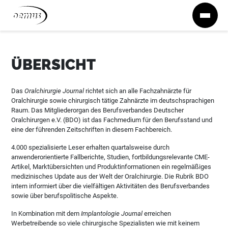
Zum Inhalt springen
ÜBERSICHT
Das
Oralchirurgie Journal
richtet sich an alle Fachzahnärzte für
Oralchirurgie sowie chirurgisch tätige Zahnärzte im deutschsprachigen
Raum. Das Mitgliederorgan des Berufsverbandes Deutscher
Oralchirurgen e.V. (BDO) ist das Fachmedium für den Berufsstand und
eine der führenden Zeitschriften in diesem Fachbereich.
4.000 spezialisierte Leser erhalten quartalsweise durch
anwenderorientierte Fallberichte, Studien, fortbildungsrelevante CME-
Artikel, Marktübersichten und Produktinformationen ein regelmäßiges
medizinisches Update aus der Welt der Oralchirurgie. Die Rubrik BDO
intern informiert über die vielfältigen Aktivitäten des Berufsverbandes
sowie über berufspolitische Aspekte.
In Kombination mit dem
Implantologie Journal
erreichen
Werbetreibende so viele chirurgische Spezialisten wie mit keinem