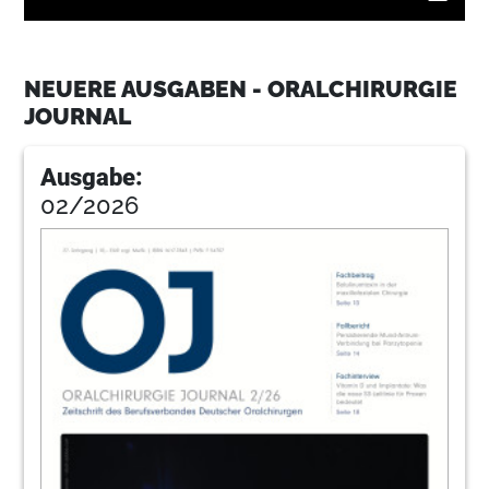
12
Sonografische Darstellung von
Wundheilungsstörungen
NEUERE AUSGABEN - ORALCHIRURGIE
Dr. med. Dr. med. dent. Dr. medic (RO) Oliver
JOURNAL
Knauer
15
Neoss GmbH
Ausgabe:
02/2026
16
Neuimplantation und vertikaler
Knochenaufbau
Dr. Frank Zastrow, M.Sc.
21
Dentaurum Implants GmbH
22
Volumenerhalt nach Zahnextraktion
mittels Ridge Preservation
Dr. med. dent. Roman Beniashvili