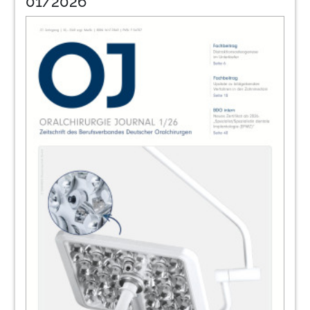
01/2026
35
Events
Redaktion
36
World Summit Tour in Nizza
Redaktion
38
Erstes Spezialpodium Oralchirurgie war
ein großer Erfolg
Dr. Georg Bach
40
Frühjahrstreffen der Landesverbände
Hamburg und Schleswig-Holstein
Dr. Christoph Kleinsteuber
42
Fortbildungsveranstaltungen des BDO
2016
Redaktion
43
Adressenverzeichnis Berufsverband