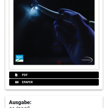
34
Individualität und Vorhersagbarkeit in der
Implantologie - warum oder warum nicht?
Implantologie beginnt im Implantat
Dr. Dr. Steffen Hohl/Buxtehude
38
Herstellerinformationen
Redaktion
44
Jubiläum: 25 Jahre BDO Tageskurs
Traumatologie
Dr. Dr. Wolfgang Jakobs/Speicher, Dr. Martin
Ullner/Hochheim
PDF
47
Mehr als 500 Teilnehmer beim
EPAPER
Jubiläumskongress des BDO in Berlin -
Neue Führungsspitze für den
Berufsverband
Redaktion Dr. Peter Ehrl/Berlin
Ausgabe: