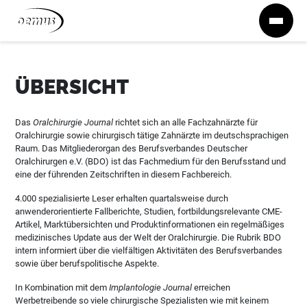
Zum Inhalt springen
ÜBERSICHT
Das
Oralchirurgie Journal
richtet sich an alle Fachzahnärzte für
Oralchirurgie sowie chirurgisch tätige Zahnärzte im deutschsprachigen
Raum. Das Mitgliederorgan des Berufsverbandes Deutscher
Oralchirurgen e.V. (BDO) ist das Fachmedium für den Berufsstand und
eine der führenden Zeitschriften in diesem Fachbereich.
4.000 spezialisierte Leser erhalten quartalsweise durch
anwenderorientierte Fallberichte, Studien, fortbildungsrelevante CME-
Artikel, Marktübersichten und Produktinformationen ein regelmäßiges
medizinisches Update aus der Welt der Oralchirurgie. Die Rubrik BDO
intern informiert über die vielfältigen Aktivitäten des Berufsverbandes
sowie über berufspolitische Aspekte.
In Kombination mit dem
Implantologie Journal
erreichen
Werbetreibende so viele chirurgische Spezialisten wie mit keinem