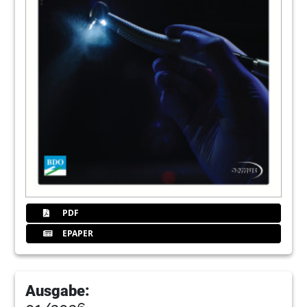
22
Special: Eine Aufgabe für den Zahnarzt:
Frühdiagnostik von Hautkrebs im Gesicht
Dr. med. Dr. med. dent. Frank Halling/Fulda
23
EMS Electro Medical Systems GmbH
26
Die nasopalatinale Zyste – ein Überblick:
Therapiemöglichkeiten
Dr. Valérie G. A. Suter, Prof. Dr. Hans Jörg
Altermatt, Dr. Thomas C. Voegelin, Priv.-Doz. Dr.
PDF
Michael M. Bornstein/Bern, Schweiz
EPAPER
28
Anwenderbericht: In einem Schritt:
Augmentation des -Sinusbodens und
Implantation
Ausgabe:
Dr. Christian Buhtz, M.Sc./Hamburg