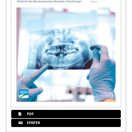
48
Fortbildungsveranstaltungen des BDO
2010
Redaktion
50
Kongresse, Kurse und Symposien/
Impressum
Redaktion
51
Oralchirurgie Journal
52
Dentsply Friadent GmbH
PDF
EPAPER