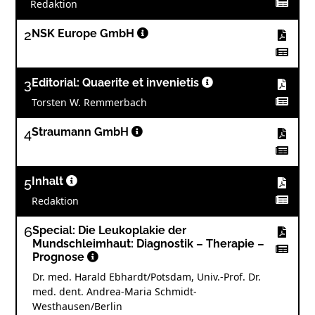
Redaktion
2
NSK Europe GmbH
3
Editorial: Quaerite et invenietis
Torsten W. Remmerbach
4
Straumann GmbH
5
Inhalt
Redaktion
6
Special: Die Leukoplakie der
Mundschleimhaut: Diagnostik – Therapie –
Prognose
Dr. med. Harald Ebhardt/Potsdam, Univ.-Prof. Dr.
med. dent. Andrea-Maria Schmidt-
Westhausen/Berlin