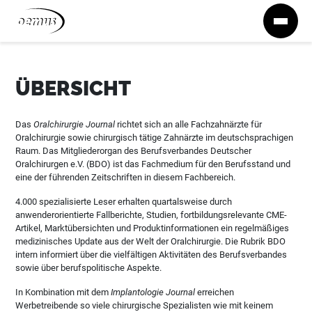
Zum Inhalt springen
ÜBERSICHT
Das
Oralchirurgie Journal
richtet sich an alle Fachzahnärzte für
Oralchirurgie sowie chirurgisch tätige Zahnärzte im deutschsprachigen
Raum. Das Mitgliederorgan des Berufsverbandes Deutscher
Oralchirurgen e.V. (BDO) ist das Fachmedium für den Berufsstand und
eine der führenden Zeitschriften in diesem Fachbereich.
4.000 spezialisierte Leser erhalten quartalsweise durch
anwenderorientierte Fallberichte, Studien, fortbildungsrelevante CME-
Artikel, Marktübersichten und Produktinformationen ein regelmäßiges
medizinisches Update aus der Welt der Oralchirurgie. Die Rubrik BDO
intern informiert über die vielfältigen Aktivitäten des Berufsverbandes
sowie über berufspolitische Aspekte.
In Kombination mit dem
Implantologie Journal
erreichen
Werbetreibende so viele chirurgische Spezialisten wie mit keinem