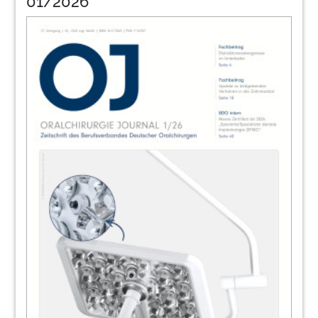
01/2026
30
Mit Sicherheit entsorgen
Kristin Jahn/Leipzig
32
Herstellerinformationen
Redaktion
37
Unterspritzungstechniken zur
Faltenbehandlung im Gesicht
NEU: Der Erfolgskurs jetzt mit Demonstrations-
DVD für jeden Teilnehmer
38
Kooperation in Europa wohl einzigartig -
Oralchirurgie und Parodontologie an den
ZMK der Uni Bern
Johannes Eschmann/Oberuzwil, Schweiz
40
KZBV und BZÄK stellen Reformkonzept
vor - Zahnärzte setzen sich für
Pflegebedürftige und Menschen mit
Behinderungen ein