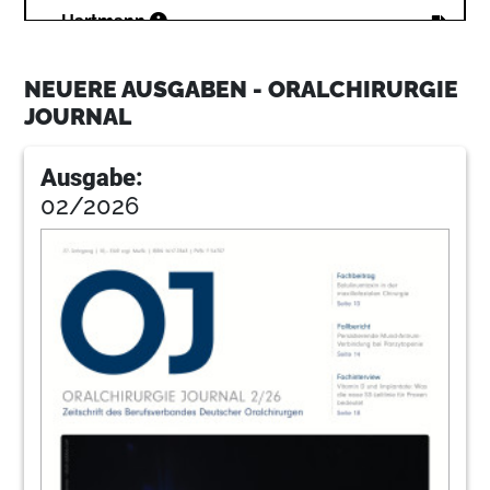
32
Hartmann
NEUERE AUSGABEN - ORALCHIRURGIE
38
Clotten
JOURNAL
Ausgabe:
41
Trinon
02/2026
42
Pr
46
Bdolaudatio
47
Info
48
Bdoholthaus