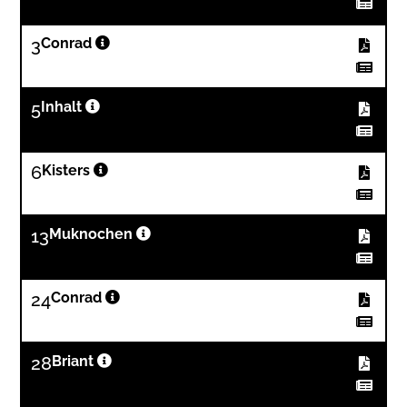
3
Conrad
5
Inhalt
6
Kisters
13
Muknochen
24
Conrad
28
Briant