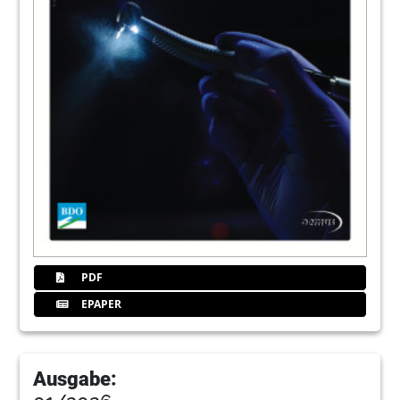
50
Dofobireferat
52
Bdozweigarturban
53
Fobieffoss
56
Fobisolden
PDF
EPAPER
57
Conradmasterkurs
58
Esseimpressum
Ausgabe: