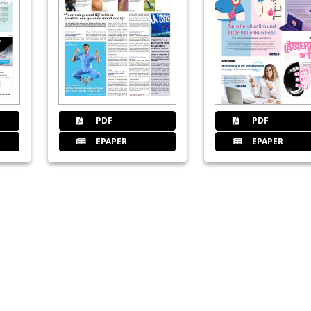
22
Die abnehmbare Prothetik lerne
Redaktion
23
SARS-CoV-2- Virenlast senken
Redaktion
PDF
PDF
EPAPER
EPAPER
24
OEMUS