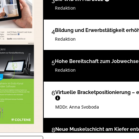
3
Redaktion
4
Bildung und Erwerbstätigkeit er
Redaktion
5
Hohe Bereitschaft zum Jobwechsel
Redaktion
6
Virtuelle Bracketpositionierung – 
MDDr. Anna Svoboda
8
Neue Muskelschicht am Kiefer en
Redaktion