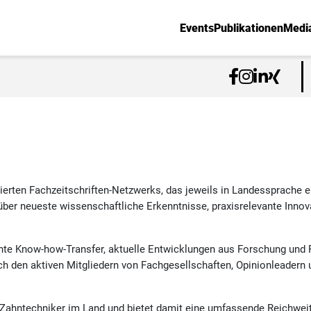
Events
Publikationen
Medi
blierten Fachzeitschriften-Netzwerks, das jeweils in Landessprache er
ch über neueste wissenschaftliche Erkenntnisse, praxisrelevante Inn
nte Know-how-Transfer, aktuelle Entwicklungen aus Forschung und Pr
 den aktiven Mitgliedern von Fachgesellschaften, Opinionleadern un
d Zahntechniker im Land und bietet damit eine umfassende Reichwei