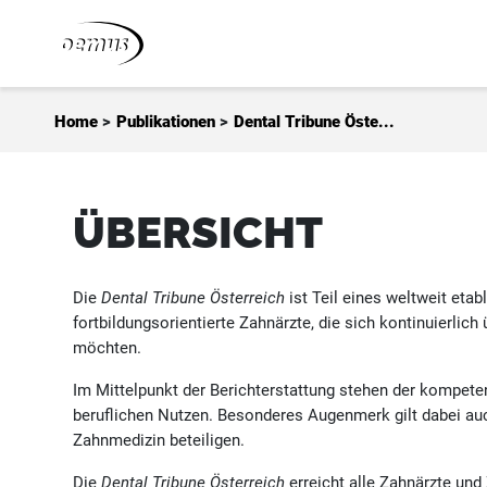
Zum Inhalt springen
Home
>
Publikationen
>
Dental Tribune Öste...
ÜBERSICHT
Die
Dental Tribune Österreich
ist Teil eines weltweit eta
fortbildungsorientierte Zahnärzte, die sich kontinuierli
möchten.
Im Mittelpunkt der Berichterstattung stehen der kompete
beruflichen Nutzen. Besonderes Augenmerk gilt dabei auch
Zahnmedizin beteiligen.
Die
Dental Tribune Österreich
erreicht alle Zahnärzte un