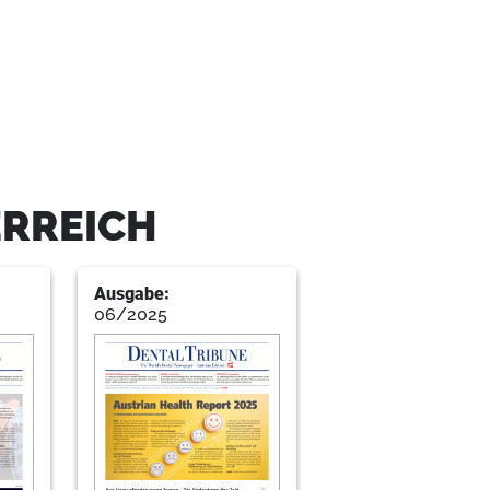
arbeiter
 das Praxisteam
ERREICH
Ausgabe:
minar im Kurhaus Meran
06/2025
turationen