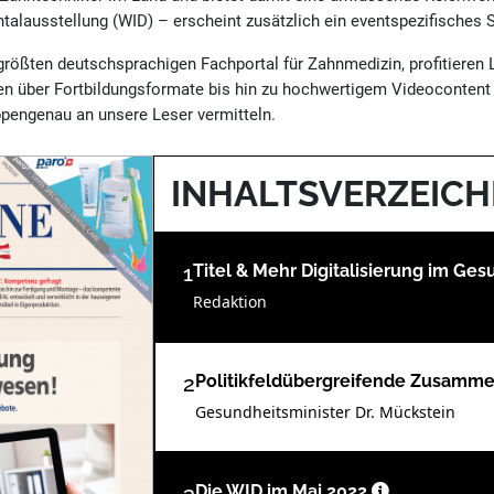
talausstellung (WID) – erscheint zusätzlich ein eventspezifisches 
größten deutschsprachigen Fachportal für Zahnmedizin, profitieren 
n über Fortbildungsformate bis hin zu hochwertigem Videocontent f
uppengenau an unsere Leser vermitteln.
INHALTSVERZEICH
1
Titel & Mehr Digitalisierung im G
Redaktion
2
Politikfeldübergreifende Zusamme
Gesundheitsminister Dr. Mückstein
Die WID im Mai 2022