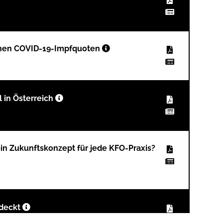
höhen COVID-19-Impfquoten
 in Österreich
ein Zukunftskonzept für jede KFO-Praxis?
tdeckt