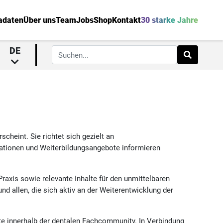
adaten
Über uns
Team
Jobs
Shop
Kontakt
30 starke Jahre
DE
scheint. Sie richtet sich gezielt an
ovationen und Weiterbildungsangebote informieren
axis sowie relevante Inhalte für den unmittelbaren
d allen, die sich aktiv an der Weiterentwicklung der
te innerhalb der dentalen Fachcommunity. In Verbindung