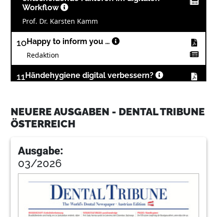
Workflow
Prof. Dr. Karsten Kamm
10
Happy to inform you …
Redaktion
11
Händehygiene digital verbessern?
Redaktion
12
Modernes Praxismanagement
NEUERE AUSGABEN - DENTAL TRIBUNE
ÖSTERREICH
Wolfgang Apel
13
Produkte
Ausgabe:
Redaktion
03/2026
14
Produkte
Redaktion
15
Neo-Aminex Technologie