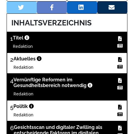
INHALTSVERZEICHNIS
1
Titel
Redaktion
2
Aktuelles
Redaktion
4
Vernünftige Reformen im
Gesundheitsbereich notwendig
Redaktion
5
Politik
Redaktion
6
Gesichtsscan und digitaler Zwilling als
entscheidende Faktoren im digitalen