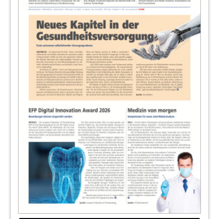
Redaktion
17
Zahngesundheit in Europa
Redaktion
18
Neuversorgung angulierter
Oberkieferimplantate
Dr. Nadine Handschuck
19
Digitale Zahntechnik – gestern, heute,
morgen!
Redaktion
20
Wie abnehmbare Prothetik im Dentallabor
zum Erfolg wird
Redaktion
21
Praxis
Redaktion