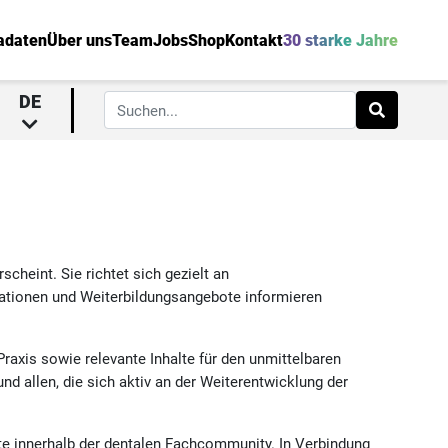
adaten
Über uns
Team
Jobs
Shop
Kontakt
30 starke Jahre
DE
scheint. Sie richtet sich gezielt an
ovationen und Weiterbildungsangebote informieren
axis sowie relevante Inhalte für den unmittelbaren
d allen, die sich aktiv an der Weiterentwicklung der
te innerhalb der dentalen Fachcommunity. In Verbindung