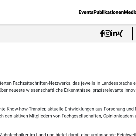
Events
Publikationen
Medi
blierten Fachzeitschriften-Netzwerks, das jeweils in Landessprache er
ch über neueste wissenschaftliche Erkenntnisse, praxisrelevante Inn
nte Know-how-Transfer, aktuelle Entwicklungen aus Forschung und Pr
 den aktiven Mitgliedern von Fachgesellschaften, Opinionleadern un
d Zahntechniker im Land und bietet damit eine umfassende Reichwei