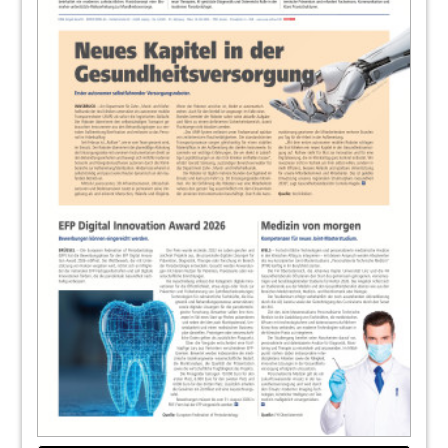
19
Endo News
Redaktion
20
Postoperative Beschwerden im Rahmen
der Pulpitistherapie
Tomas Lang im Gespräch
22
In der Praxis überzeugt ein effizientes 2-
Feilen-System
Dr. Maximilian Weiland
23
Endo Products
Redaktion
25
today: Gut – Besser – WID 2014
Redaktion
26
WID News