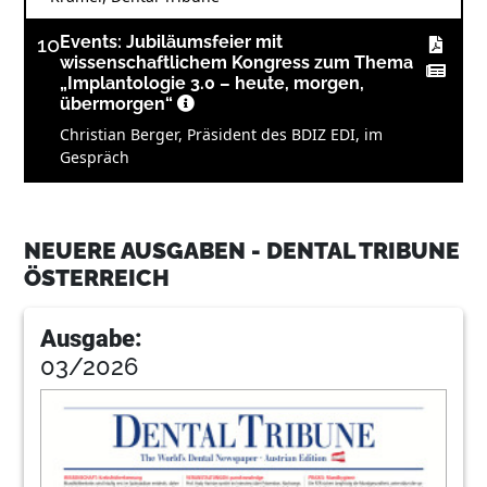
10
Events: Jubiläumsfeier mit
wissenschaftlichem Kongress zum Thema
„Implantologie 3.0 – heute, morgen,
übermorgen“
Christian Berger, Präsident des BDIZ EDI, im
Gespräch
11
Events
Redaktion
NEUERE AUSGABEN - DENTAL TRIBUNE
ÖSTERREICH
13
Mehr als nur gesund
Dr. Ulrich Schubert aus Lauingen, Deutschland
Ausgabe:
14
Industry Report
03/2026
Redaktion
17
Reziproke Aufbereitung – Ist die Zeit der
Instrumentenbrüche vorbei?
Dr. Mauro Amato, Universität Basel, Schweiz