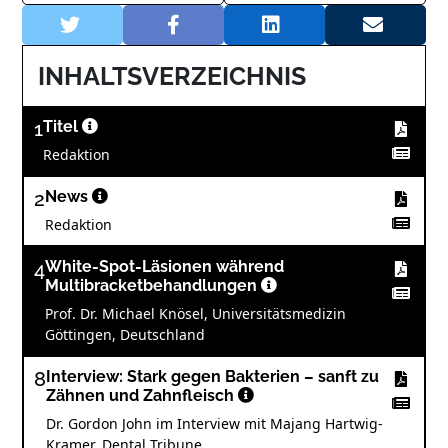
INHALTSVERZEICHNIS
1
Titel
Redaktion
2
News
Redaktion
4
White-Spot-Läsionen während
Multibracketbehandlungen
Prof. Dr. Michael Knösel, Universitätsmedizin
Göttingen, Deutschland
8
Interview: Stark gegen Bakterien – sanft zu
Zähnen und Zahnfleisch
Dr. Gordon John im Interview mit Majang Hartwig-
Kramer, Dental Tribune