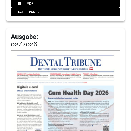
Univ.-Prof. Dr. Dr. Ralf Smeets
PDF
EPAPER
19
Stammzellen aus Milchzähnen retten
bleibende Zähne
Redaktion
Ausgabe:
20
32. DGI-Kongress – Auf dem Weg zur
02/2026
personalisierten Implantologie
Redaktion
21
Market
Redaktion
24
Kulzer GmbH