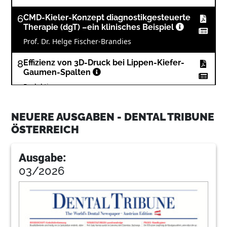
6
CMD-Kieler-Konzept diagnostikgesteuerte
Therapie (dgT) –ein klinisches Beispiel
Prof. Dr. Helge Fischer-Brandies
8
Effizienz von 3D-Druck bei Lippen-Kiefer-
Gaumen-Spalten
Redaktion
9
Effektive Spülung in Kanal und Tasche
NEUERE AUSGABEN - DENTAL TRIBUNE
Redaktion
ÖSTERREICH
10
Die ideale Kombination von Festigkeit und
Ästhetik
Ausgabe:
Dr. Tatiana Repetto-Bauckhage und Marie
03/2026
Reinhardt
12
30 Jahre Innsbrucker Zahn-
Prophylaxetage
Redaktion