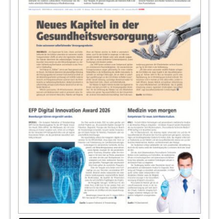
13
Endodontie in Wien
Redaktion
14
Gute Vorsätze im Berufsalltag umsetzen
Redaktion
15
Market
Redaktion
16
PreXion Europe GmbH
17
Auch auf der IDS 2019: Megatrend 3D-
Druck
Redaktion
18
Neue Materialien für neue
Herausforderungen