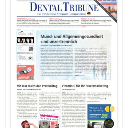
Redaktion
26
DVD-Tipp: Unterspritzungstechniken jetzt
auf DVD
Redaktion
27
Opinion: Zukunft des Berufsstandes ist von
Zahnärztinnen geprägt
Jan-Philipp Schmidt, BdZA
28
DZOI Exclusive - DZOI kommuniziert mit
neuen Medien
Dr. Kurt Strauß und Dr. Thomas Freiherr von
Landenberg
29
Ostseekongress - 3. Norddeutsche
Implantologietage
30
Fortbildung - Continuing Education