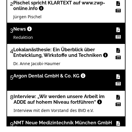
2
Pischel spricht KLARTEXT auf www.zwp-
online.info
Jürgen Pischel
3
News
Redaktion
4
Lokalanästhesie: Ein Überblick über
Entwicklung, Wirkstoffe und Techniken
Dr. Anne Jacobi-Haumer
5
Argon Dental GmbH & Co. KG
8
Interview: „Wir werden unsere Arbeit im
ADDE auf hohem Niveau fortführen“
Interview mit dem Vorstand des BVD e.V.
9
NMT Neue Medizintechnik München GmbH