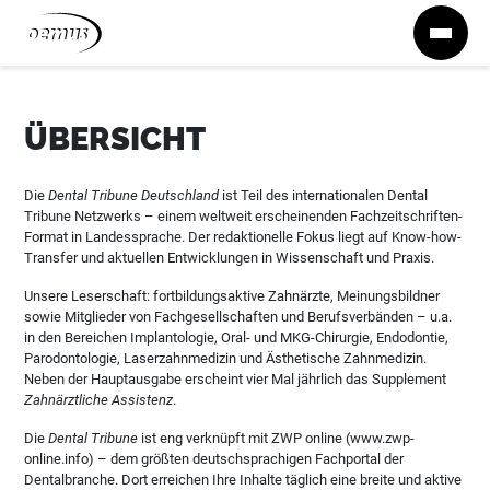
Zum Inhalt springen
ÜBERSICHT
Die
Dental Tribune Deutschland
ist Teil des internationalen Dental
Tribune Netzwerks – einem weltweit erscheinenden Fachzeitschriften-
Format in Landessprache. Der redaktionelle Fokus liegt auf Know-how-
Transfer und aktuellen Entwicklungen in Wissenschaft und Praxis.
Unsere Leserschaft: fortbildungsaktive Zahnärzte, Meinungsbildner
sowie Mitglieder von Fachgesellschaften und Berufsverbänden – u.a.
in den Bereichen Implantologie, Oral- und MKG-Chirurgie, Endodontie,
Parodontologie, Laserzahnmedizin und Ästhetische Zahnmedizin.
Neben der Hauptausgabe erscheint vier Mal jährlich das Supplement
Zahnärztliche Assistenz
.
Die
Dental Tribune
ist eng verknüpft mit ZWP online (www.zwp-
online.info) – dem größten deutschsprachigen Fachportal der
Dentalbranche. Dort erreichen Ihre Inhalte täglich eine breite und aktive