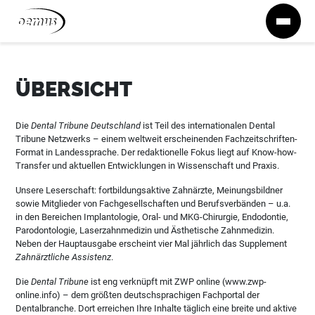
Zum Inhalt springen
ÜBERSICHT
Die
Dental Tribune Deutschland
ist Teil des internationalen Dental
Tribune Netzwerks – einem weltweit erscheinenden Fachzeitschriften-
Format in Landessprache. Der redaktionelle Fokus liegt auf Know-how-
Transfer und aktuellen Entwicklungen in Wissenschaft und Praxis.
Unsere Leserschaft: fortbildungsaktive Zahnärzte, Meinungsbildner
sowie Mitglieder von Fachgesellschaften und Berufsverbänden – u.a.
in den Bereichen Implantologie, Oral- und MKG-Chirurgie, Endodontie,
Parodontologie, Laserzahnmedizin und Ästhetische Zahnmedizin.
Neben der Hauptausgabe erscheint vier Mal jährlich das Supplement
Zahnärztliche Assistenz
.
Die
Dental Tribune
ist eng verknüpft mit ZWP online (www.zwp-
online.info) – dem größten deutschsprachigen Fachportal der
Dentalbranche. Dort erreichen Ihre Inhalte täglich eine breite und aktive