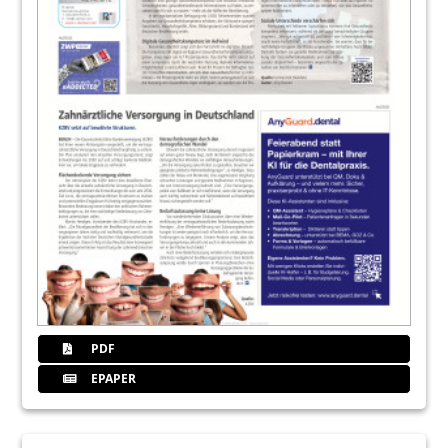
32
Zehn gute Gründe, die IDS 2021 zu
besuchen
Redaktion
33
„Echte Erlebnisse“: Kulzer Mobile
Academy auf Tour
34
Das Service-Angebot der Koelnmesse zur
Internationalen Dental-Schau 2021
Redaktion
35
„Die IDS ist ein Aufatmen der ganzen
Branche“
Mark Stephen Pace im Interview mit Christian
Ehrensberger
PDF
36
„Die Coronakrise hat die digitale
EPAPER
Transformation der Messewirtschaft
beschleunigt.“
Oliver Frese im Interview