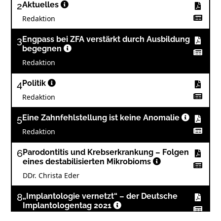
2
Aktuelles
Redaktion
3
Engpass bei ZFA verstärkt durch Ausbildung
begegnen
Redaktion
4
Politik
Redaktion
5
Eine Zahnfehlstellung ist keine Anomalie
Redaktion
6
Parodontitis und Krebserkrankung – Folgen
eines destabilisierten Mikrobioms
DDr. Christa Eder
8
„Implantologie vernetzt“ – der Deutsche
Implantologentag 2021
Prof. Dr. Dr. Knut A. Grötz und Univ.-Prof. Dr. Dr.