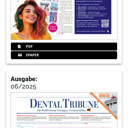
Redaktion
43
Digital, modern und unabhängig – genau
wie Ihre Zahnarztpraxis
Redaktion
44
Surgic Pro 2: Für die digital vernetzte
Implantatbehandlung
PDF
EPAPER
Ausgabe:
06/2025