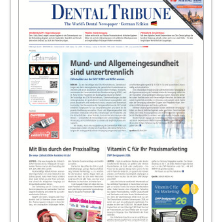
21
IDS 2021 ermöglicht schnelle und einfache
Registrierung
Redaktion
22
Im Fall einer Implantatplanung ist der
Erhalt des Weichgewebes sowie des
Knochens …
Dr. med. dent. Haki Tekyatan
24
Zahnmedizin 2.0
ZA Ralf Petersen
25
3. Zukunftskongress für die zahnärztliche
Implantologie/50. Internationaler
Jahreskongress der DGZI
Redaktion
26
Stopp den Legionellen!
Redaktion