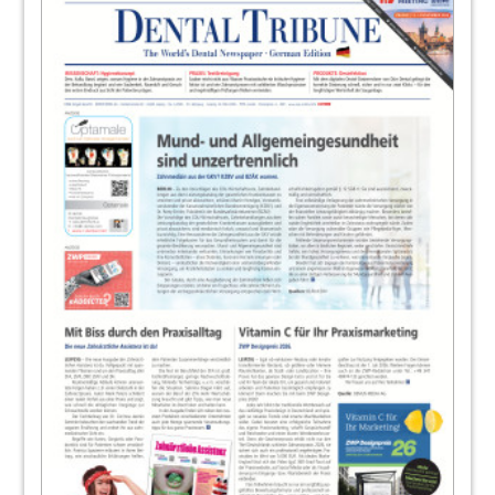
„Jahrbuch Implantologie“
Redaktion
22
Von der Pflicht zur Kür – Anforderungen
an ein modernes Implantatsystem
Dr. Arnd Lohmann, M.Sc., Bremen
23
Implant Events: Implantologie für
Einsteiger und Experten in München
Redaktion
24
18. IMPLANTOLOGY START UP 2011
25
today - Show Review
Redaktion
27
NSK Europe GmbH