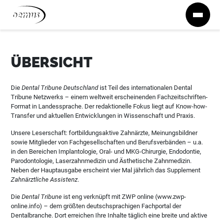
Zum Inhalt springen
ÜBERSICHT
Die
Dental Tribune Deutschland
ist Teil des internationalen Dental
Tribune Netzwerks – einem weltweit erscheinenden Fachzeitschriften-
Format in Landessprache. Der redaktionelle Fokus liegt auf Know-how-
Transfer und aktuellen Entwicklungen in Wissenschaft und Praxis.
Unsere Leserschaft: fortbildungsaktive Zahnärzte, Meinungsbildner
sowie Mitglieder von Fachgesellschaften und Berufsverbänden – u.a.
in den Bereichen Implantologie, Oral- und MKG-Chirurgie, Endodontie,
Parodontologie, Laserzahnmedizin und Ästhetische Zahnmedizin.
Neben der Hauptausgabe erscheint vier Mal jährlich das Supplement
Zahnärztliche Assistenz
.
Die
Dental Tribune
ist eng verknüpft mit ZWP online (www.zwp-
online.info) – dem größten deutschsprachigen Fachportal der
Dentalbranche. Dort erreichen Ihre Inhalte täglich eine breite und aktive