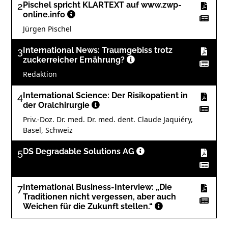
2
Pischel spricht KLARTEXT auf www.zwp-
online.info
Jürgen Pischel
3
International News: Traumgebiss trotz
zuckerreicher Ernährung?
Redaktion
4
International Science: Der Risikopatient in
der Oralchirurgie
Priv.-Doz. Dr. med. Dr. med. dent. Claude Jaquiéry,
Basel, Schweiz
5
DS Degradable Solutions AG
7
International Business-Interview: „Die
Traditionen nicht vergessen, aber auch
Weichen für die Zukunft stellen.“
Interview mit Mark Stephen Pace, Dentaurum-