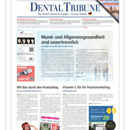
Redaktion
20
Beschwerden? Bitte her damit!
Mag. Markus Leiter
22
Mit KI-gestütztem Telemonitoring zu
zufriedeneren Patienten
Redaktion
23
Produkte
Redaktion
24
Blutkonzentrate im September in
Frankfurt am Main