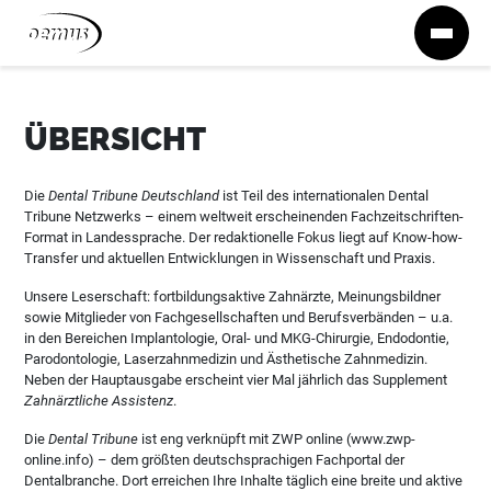
Zum Inhalt springen
ÜBERSICHT
Die
Dental Tribune Deutschland
ist Teil des internationalen Dental
Tribune Netzwerks – einem weltweit erscheinenden Fachzeitschriften-
Format in Landessprache. Der redaktionelle Fokus liegt auf Know-how-
Transfer und aktuellen Entwicklungen in Wissenschaft und Praxis.
Unsere Leserschaft: fortbildungsaktive Zahnärzte, Meinungsbildner
sowie Mitglieder von Fachgesellschaften und Berufsverbänden – u.a.
in den Bereichen Implantologie, Oral- und MKG-Chirurgie, Endodontie,
Parodontologie, Laserzahnmedizin und Ästhetische Zahnmedizin.
Neben der Hauptausgabe erscheint vier Mal jährlich das Supplement
Zahnärztliche Assistenz
.
Die
Dental Tribune
ist eng verknüpft mit ZWP online (www.zwp-
online.info) – dem größten deutschsprachigen Fachportal der
Dentalbranche. Dort erreichen Ihre Inhalte täglich eine breite und aktive