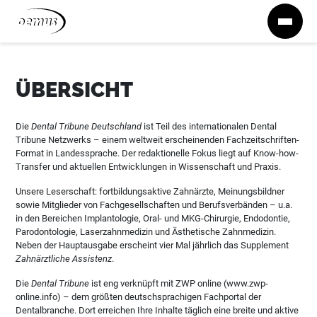
Zum Inhalt springen
ÜBERSICHT
Die
Dental Tribune Deutschland
ist Teil des internationalen Dental
Tribune Netzwerks – einem weltweit erscheinenden Fachzeitschriften-
Format in Landessprache. Der redaktionelle Fokus liegt auf Know-how-
Transfer und aktuellen Entwicklungen in Wissenschaft und Praxis.
Unsere Leserschaft: fortbildungsaktive Zahnärzte, Meinungsbildner
sowie Mitglieder von Fachgesellschaften und Berufsverbänden – u.a.
in den Bereichen Implantologie, Oral- und MKG-Chirurgie, Endodontie,
Parodontologie, Laserzahnmedizin und Ästhetische Zahnmedizin.
Neben der Hauptausgabe erscheint vier Mal jährlich das Supplement
Zahnärztliche Assistenz
.
Die
Dental Tribune
ist eng verknüpft mit ZWP online (www.zwp-
online.info) – dem größten deutschsprachigen Fachportal der
Dentalbranche. Dort erreichen Ihre Inhalte täglich eine breite und aktive