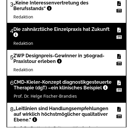
3
„Keine Interessenvertretung des
Berufsstands“
Redaktion
4
Die zahnärztliche Einzelpraxis hat Zukunft
Redaktion
5
ZWP Designpreis-Gewinner in 360grad-
Praxistour erleben
Redaktion
6
CMD-Kieler-Konzept diagnostikgesteuerte
Therapie (dgT) –ein klinisches Beispiel
Prof. Dr. Helge Fischer-Brandies
8
„Leitlinien sind Handlungsempfehlungen
auf wirklich höchstmöglicher qualitativer
Ebene.“
Prof. Dr. Dr. Knut A. Grötz aus Wiesbaden im