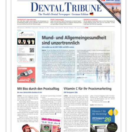
Redaktion
20
32. DGI-Kongress – Auf dem Weg zur
personalisierten Implantologie
Redaktion
21
Market
Redaktion
24
Kulzer GmbH