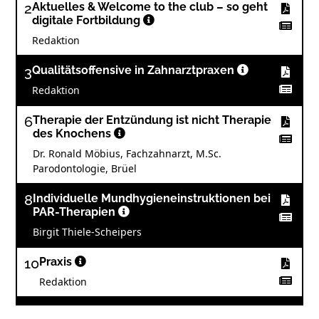
2
Aktuelles & Welcome to the club – so geht
digitale Fortbildung
Redaktion
3
Qualitätsoffensive in Zahnarztpraxen
Redaktion
6
Therapie der Entzündung ist nicht Therapie
des Knochens
Dr. Ronald Möbius, Fachzahnarzt, M.Sc.
Parodontologie, Brüel
8
Individuelle Mundhygieneinstruktionen bei
PAR-Therapien
Birgit Thiele-Scheipers
10
Praxis
Redaktion
11
Fluoridhaltige Mundpflegeprodukte