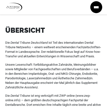
Zum Inhalt springen
ÜBERSICHT
Die
Dental Tribune Deutschland
ist Teil des internationalen Dental
Tribune Netzwerks – einem weltweit erscheinenden Fachzeitschriften-
Format in Landessprache. Der redaktionelle Fokus liegt auf Know-how-
Transfer und aktuellen Entwicklungen in Wissenschaft und Praxis.
Unsere Leserschaft: fortbildungsaktive Zahnärzte, Meinungsbildner
sowie Mitglieder von Fachgesellschaften und Berufsverbänden – u.a.
in den Bereichen Implantologie, Oral- und MKG-Chirurgie, Endodontie,
Parodontologie, Laserzahnmedizin und Ästhetische Zahnmedizin.
Neben der Hauptausgabe erscheint vier Mal jährlich das Supplement
Zahnärztliche Assistenz
.
Die
Dental Tribune
ist eng verknüpft mit ZWP online (www.zwp-
online.info) – dem größten deutschsprachigen Fachportal der
Dentalbranche. Dort erreichen Ihre Inhalte täglich eine breite und aktive