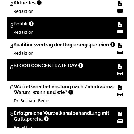
2
Aktuelles
Redaktion
3
Politik
Redaktion
4
Koalitionsvertrag der Regierungsparteien
Redaktion
5
BLOOD CONCENTRATE DAY
6
Wurzelkanalbehandlung nach Zahntrauma:
Warum, wann und wie?
Dr. Bernard Bengs
8
Erfolgreiche Wurzelkanalbehandlung mit
Guttapercha
Redaktion