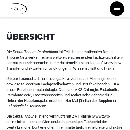
Zum Inhalt springen
ÜBERSICHT
Die
Dental Tribune Deutschland
ist Teil des internationalen Dental
Tribune Netzwerks – einem weltweit erscheinenden Fachzeitschriften-
Format in Landessprache. Der redaktionelle Fokus liegt auf Know-how-
Transfer und aktuellen Entwicklungen in Wissenschaft und Praxis.
Unsere Leserschaft: fortbildungsaktive Zahnärzte, Meinungsbildner
sowie Mitglieder von Fachgesellschaften und Berufsverbänden – u.a.
in den Bereichen Implantologie, Oral- und MKG-Chirurgie, Endodontie,
Parodontologie, Laserzahnmedizin und Ästhetische Zahnmedizin.
Neben der Hauptausgabe erscheint vier Mal jährlich das Supplement
Zahnärztliche Assistenz
.
Die
Dental Tribune
ist eng verknüpft mit ZWP online (www.zwp-
online.info) – dem größten deutschsprachigen Fachportal der
Dentalbranche. Dort erreichen Ihre Inhalte täglich eine breite und aktive