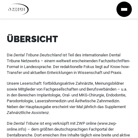
Zum Inhalt springen
ÜBERSICHT
Die
Dental Tribune Deutschland
ist Teil des internationalen Dental
Tribune Netzwerks – einem weltweit erscheinenden Fachzeitschriften-
Format in Landessprache. Der redaktionelle Fokus liegt auf Know-how-
Transfer und aktuellen Entwicklungen in Wissenschaft und Praxis.
Unsere Leserschaft: fortbildungsaktive Zahnärzte, Meinungsbildner
sowie Mitglieder von Fachgesellschaften und Berufsverbänden – u.a.
in den Bereichen Implantologie, Oral- und MKG-Chirurgie, Endodontie,
Parodontologie, Laserzahnmedizin und Ästhetische Zahnmedizin.
Neben der Hauptausgabe erscheint vier Mal jährlich das Supplement
Zahnärztliche Assistenz
.
Die
Dental Tribune
ist eng verknüpft mit ZWP online (www.zwp-
online.info) – dem größten deutschsprachigen Fachportal der
Dentalbranche. Dort erreichen Ihre Inhalte täglich eine breite und aktive