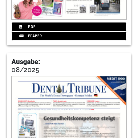
Dr. Thomas Ratajczak, Justiziar des BDIZ EDI.
32
TEOXANE GmbH
PDF
EPAPER
33
Implant today: „Misserfolge erkennen und
beherrschen“ – 24. Kongress der DGI
Dr. Gerhard Iglhaut, Kongresspräsident
Ausgabe:
36
News: Implant expo –
08/2025
Informationsplattform mit neuem Konzept
Stefan C. Werner, Geschäftsführer youvivo GmbH
38
HALLENPLAN und Ausstellerliste der
implant expo, CCH-Congress Center
Hamburg, 26.–27. November 2010
Redaktion
39
Service