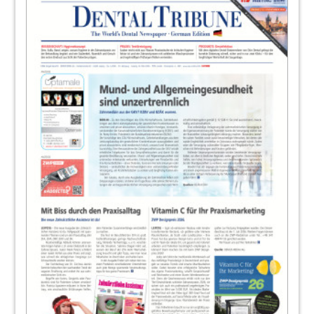
25
today: DGZI-Jahreskongress in Berlin -
Jubiläum und fachliches Update
Redaktion
27
Opinion: Zusammenhalt des
Berufsstandes im Internet stärken
Jan-Philipp Schmidt
28
Erfolgsfaktor MENSCH –
Personalmanagement in Praxen und
Kliniken
Dr. Michael Sachs, Oberursel
30
Continuing Education: Augmentation des
subkutanen Gewebes mittels stumpfer
Kanülen
Redaktion
31
Service: Immer mehr Ärger mit der
Zahnzusatzversicherung?