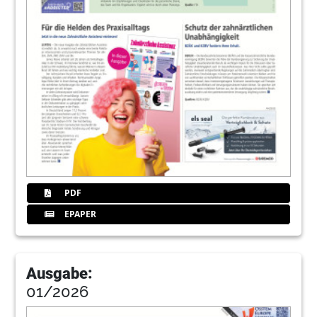
Präsident Deutsche Gesellschaft für
Parodontologie e. V.
19
DS Degradable Solutions AG
20
Die Wundheilung nach plastischer
Parodontalchirurgie
Dr. med. dent. Felix Hänssler, Göppingen
22
Konservative Parodontitisbehandlung plus
33%igem Chlorhexidin
PDF
Annegret Heise, Berlin
EPAPER
23
Hohe Präzision im Taschenformat
Redaktion
Ausgabe:
24
Graf Lambsdorff & Compagnie
01/2026