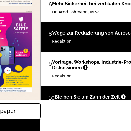
6
Mehr Sicherheit bei vertikalen 
Dr. Arnd Lohmann, M.Sc.
8
Wege zur Reduzierung von Aerosol
Redaktion
9
Vorträge, Workshops, Industrie-P
Diskussionen
Redaktion
10
Bleiben Sie am Zahn der Zeit
Redaktion
paper
11
Befürchtungen des RKI* auf IDS 2