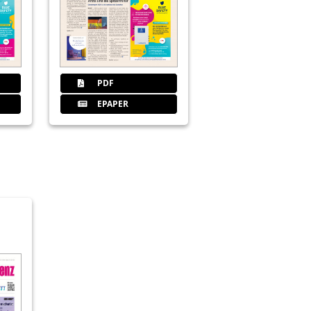
ge Implantatinsertion in einzeitiger
PDF
EPAPER
ngsstarke zentrale Absaugung!
r aus 114 Ländern