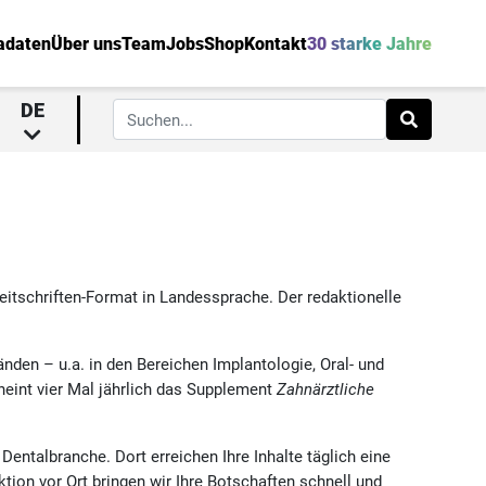
adaten
Über uns
Team
Jobs
Shop
Kontakt
30 starke Jahre
DE
eitschriften-Format in Landessprache. Der redaktionelle
nden – u.a. in den Bereichen Implantologie, Oral- und
eint vier Mal jährlich das Supplement
Zahnärztliche
entalbranche. Dort erreichen Ihre Inhalte täglich eine
ion vor Ort bringen wir Ihre Botschaften schnell und