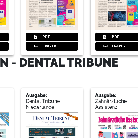
22
Sinusaugmentation und gleichzeiti
Sandwich-Technik
Dr. Fernando Duarte, DDS, MSc
PDF
PDF
26
Produkte
EPAPER
EPAPER
Redaktion
N - DENTAL TRIBUNE
27
Aerosolreduzierung durch leistu
Redaktion
Ausgabe:
Ausgabe:
28
BIEN AIR Deutschland GmbH
Dental Tribune
Zahnärztliche
Niederlande
Assistenz
29
IDS 2021 in Köln: 23.000 Besuche