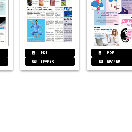
Redaktion
31
Kulzer GmbH
32
Rückeroberung der beruflichen No
PDF
PDF
2021
EPAPER
EPAPER
Redaktion
34
Vernetzte Behandlungen dank de
Redaktion
35
Wissenstransfer vor Ort – eine 
Redaktion