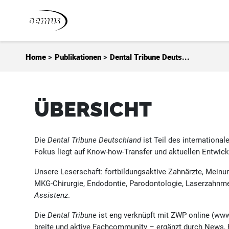
Zum Inhalt springen
Home
>
Publikationen
>
Dental Tribune Deuts...
ÜBERSICHT
Die
Dental Tribune Deutschland
ist Teil des internationa
Fokus liegt auf Know-how-Transfer und aktuellen Entwick
Unsere Leserschaft: fortbildungsaktive Zahnärzte, Meinun
MKG-Chirurgie, Endodontie, Parodontologie, Laserzahnme
Assistenz
.
Die
Dental Tribune
ist eng verknüpft mit ZWP online (www.
breite und aktive Fachcommunity – ergänzt durch News, H