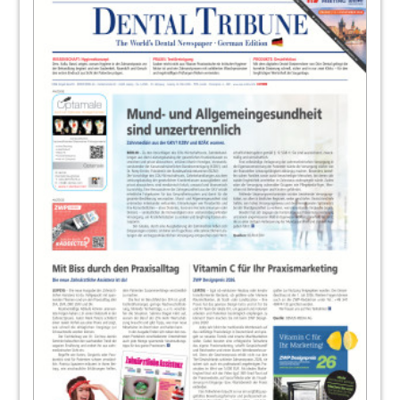
25
Rund um die Implantatprothetik – 53.
Bayerischer Zahnärztetag in München
Redaktion
26
53. Bayerischer Zahnärztetag: "Welcome!"
Redaktion
27
Loser & Co.
28
53. Bayerischer Zahnärztetag: News
Redaktion
29
53. Bayerischer Zahnärztetag: Portrait
Redaktion
30
53. Bayerischer Zahnärztetag: News
Redaktion