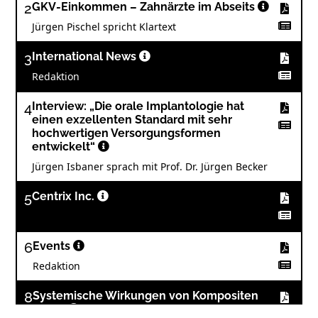
2
GKV-Einkommen – Zahnärzte im Abseits
Jürgen Pischel spricht Klartext
3
International News
Redaktion
4
Interview: „Die orale Implantologie hat
einen exzellenten Standard mit sehr
hochwertigen Versorgungsformen
entwickelt“
Jürgen Isbaner sprach mit Prof. Dr. Jürgen Becker
5
Centrix Inc.
6
Events
Redaktion
8
Systemische Wirkungen von Kompositen
(Teil I)