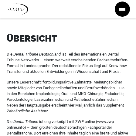
Zum Inhalt springen
ÜBERSICHT
Die
Dental Tribune Deutschland
ist Teil des internationalen Dental
Tribune Netzwerks – einem weltweit erscheinenden Fachzeitschriften-
Format in Landessprache. Der redaktionelle Fokus liegt auf Know-how-
Transfer und aktuellen Entwicklungen in Wissenschaft und Praxis.
Unsere Leserschaft: fortbildungsaktive Zahnärzte, Meinungsbildner
sowie Mitglieder von Fachgesellschaften und Berufsverbänden – u.a.
in den Bereichen Implantologie, Oral- und MKG-Chirurgie, Endodontie,
Parodontologie, Laserzahnmedizin und Ästhetische Zahnmedizin.
Neben der Hauptausgabe erscheint vier Mal jährlich das Supplement
Zahnärztliche Assistenz
.
Die
Dental Tribune
ist eng verknüpft mit ZWP online (www.zwp-
online.info) – dem größten deutschsprachigen Fachportal der
Dentalbranche. Dort erreichen Ihre Inhalte täglich eine breite und aktive