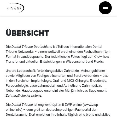
Zum Inhalt springen
ÜBERSICHT
Die
Dental Tribune Deutschland
ist Teil des internationalen Dental
Tribune Netzwerks – einem weltweit erscheinenden Fachzeitschriften-
Format in Landessprache. Der redaktionelle Fokus liegt auf Know-how-
Transfer und aktuellen Entwicklungen in Wissenschaft und Praxis.
Unsere Leserschaft: fortbildungsaktive Zahnärzte, Meinungsbildner
sowie Mitglieder von Fachgesellschaften und Berufsverbänden – u.a.
in den Bereichen Implantologie, Oral- und MKG-Chirurgie, Endodontie,
Parodontologie, Laserzahnmedizin und Ästhetische Zahnmedizin.
Neben der Hauptausgabe erscheint vier Mal jährlich das Supplement
Zahnärztliche Assistenz
.
Die
Dental Tribune
ist eng verknüpft mit ZWP online (www.zwp-
online.info) – dem größten deutschsprachigen Fachportal der
Dentalbranche. Dort erreichen Ihre Inhalte täglich eine breite und aktive