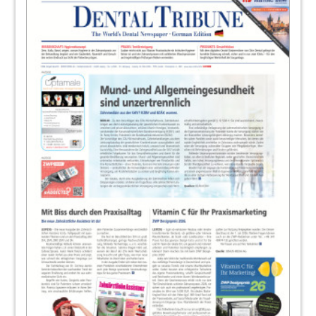
Redaktion
22
Continuing Education: Seminar
“Tiefenfluorid in der Praxis”
Redaktion
23
3. Goldevent in Oberwiesenthal -
Hochkarätige Weiterbildung und
spannende Unterhaltung
Redaktion
24
Intersanté GmbH