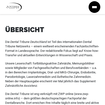
Zum Inhalt springen
ÜBERSICHT
Die
Dental Tribune Deutschland
ist Teil des internationalen Dental
Tribune Netzwerks – einem weltweit erscheinenden Fachzeitschriften-
Format in Landessprache. Der redaktionelle Fokus liegt auf Know-how-
Transfer und aktuellen Entwicklungen in Wissenschaft und Praxis.
Unsere Leserschaft: fortbildungsaktive Zahnärzte, Meinungsbildner
sowie Mitglieder von Fachgesellschaften und Berufsverbänden – u.a.
in den Bereichen Implantologie, Oral- und MKG-Chirurgie, Endodontie,
Parodontologie, Laserzahnmedizin und Ästhetische Zahnmedizin.
Neben der Hauptausgabe erscheint vier Mal jährlich das Supplement
Zahnärztliche Assistenz
.
Die
Dental Tribune
ist eng verknüpft mit ZWP online (www.zwp-
online.info) – dem größten deutschsprachigen Fachportal der
Dentalbranche. Dort erreichen Ihre Inhalte täglich eine breite und aktive