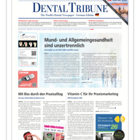
25
today: Zahnarzt – einer der
lärmgefährdetsten Berufe
Redaktion
26
News
Redaktion
27
News: „Modern, praxisnah und
evidenzbasiert“
Dr. Georg Bach, Freiburg im Breisgau
28
Maßnahmen für RKI-konforme und
rechtssichere Wasserhygiene
Redaktion
29
Continuing Education
Redaktion
30
Service