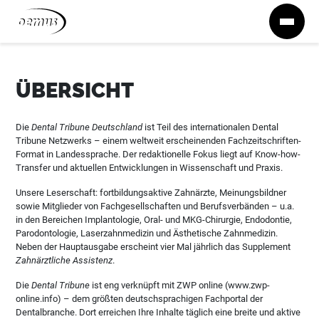
Zum Inhalt springen
ÜBERSICHT
Die
Dental Tribune Deutschland
ist Teil des internationalen Dental
Tribune Netzwerks – einem weltweit erscheinenden Fachzeitschriften-
Format in Landessprache. Der redaktionelle Fokus liegt auf Know-how-
Transfer und aktuellen Entwicklungen in Wissenschaft und Praxis.
Unsere Leserschaft: fortbildungsaktive Zahnärzte, Meinungsbildner
sowie Mitglieder von Fachgesellschaften und Berufsverbänden – u.a.
in den Bereichen Implantologie, Oral- und MKG-Chirurgie, Endodontie,
Parodontologie, Laserzahnmedizin und Ästhetische Zahnmedizin.
Neben der Hauptausgabe erscheint vier Mal jährlich das Supplement
Zahnärztliche Assistenz
.
Die
Dental Tribune
ist eng verknüpft mit ZWP online (www.zwp-
online.info) – dem größten deutschsprachigen Fachportal der
Dentalbranche. Dort erreichen Ihre Inhalte täglich eine breite und aktive