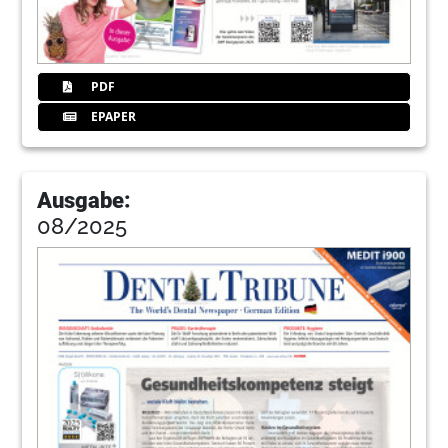
Redaktion
31
Selbstklebebeutel als kosteneffektivere
Alternative
PDF
Redaktion
EPAPER
32
2. Giornate Romane - Implantologie ohne
Grenzen
Ausgabe:
08/2025