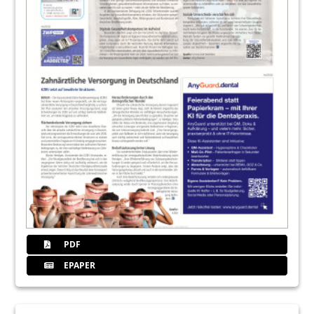
43
Lasertechnologie ist hier
Redaktion
44
Products
Redaktion
51
BRUMABA GmbH & Co. KG
52
Products
Redaktion
56
today Messeguide App navigiert durch
den Messedschungel
PDF
57
Products
EPAPER
Redaktion
59
Eurosymposium 2017/ 12. Süddeutsche