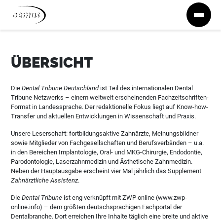
Zum Inhalt springen
ÜBERSICHT
Die
Dental Tribune Deutschland
ist Teil des internationalen Dental
Tribune Netzwerks – einem weltweit erscheinenden Fachzeitschriften-
Format in Landessprache. Der redaktionelle Fokus liegt auf Know-how-
Transfer und aktuellen Entwicklungen in Wissenschaft und Praxis.
Unsere Leserschaft: fortbildungsaktive Zahnärzte, Meinungsbildner
sowie Mitglieder von Fachgesellschaften und Berufsverbänden – u.a.
in den Bereichen Implantologie, Oral- und MKG-Chirurgie, Endodontie,
Parodontologie, Laserzahnmedizin und Ästhetische Zahnmedizin.
Neben der Hauptausgabe erscheint vier Mal jährlich das Supplement
Zahnärztliche Assistenz
.
Die
Dental Tribune
ist eng verknüpft mit ZWP online (www.zwp-
online.info) – dem größten deutschsprachigen Fachportal der
Dentalbranche. Dort erreichen Ihre Inhalte täglich eine breite und aktive