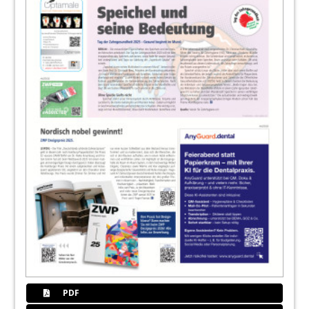
74
Hall 4.1
Redaktion
75
3. Giornate Romane – Implantologie ohne
Grenzen
76
Hall 4.2
Redaktion
77
Passage 4-5
Redaktion
78
Hall 5.1
Redaktion
79
Hall 10.1
PDF
Redaktion