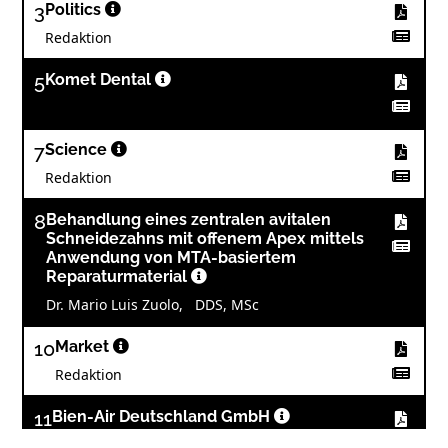
3
Politics
Redaktion
5
Komet Dental
7
Science
Redaktion
8
Behandlung eines zentralen avitalen
Schneidezahns mit offenem Apex mittels
Anwendung von MTA-basiertem
Reparaturmaterial
Dr. Mario Luis Zuolo, DDS, MSc
10
Market
Redaktion
11
Bien-Air Deutschland GmbH