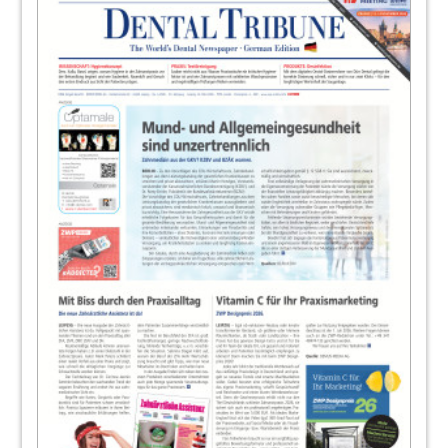
Katharina C. Hamma im Gespräch
29
GC Germany GmbH
30
Die deutsche Dentalindustrie ist auch
heute „Herz und Motor“ der IDS
Burkhard Sticklies im Gespräch
31
BIEN AIR Deutschland GmbH
32
Trends
Redaktion
34
Grenzverschiebungen für eine
erfolgssichere „Endo“
Redaktion
35
ZA Zahnärztliche