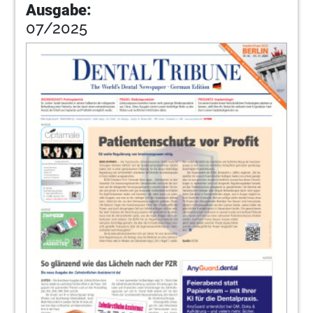
Implantologietage
Ausgabe:
07/2025
60
Für Ihren Besuch der IDS: Wertvolle Tipps
für Dentalhygienikerinnen
Sabrina Dogan
62
Was Köln noch zu bieten hat ...
Redaktion
64
3th Annual Meeting of ISMI
65
FLOOR PLAN „We energize your business“
Redaktion
66
Für Ihren Besuch der IDS: Wertvolle Tipps
für Dentalhygienikerinnen
Redaktion