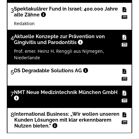
3
Spektakulärer Fund in Israel: 400.000 Jahre
alte Zähne
Redaktion
4
Aktuelle Konzepte zur Prävention von
Gingivitis und Parodontitis
Prof. emer. Heinz H. Renggli aus Nijmegen,
Niederlande
5
DS Degradable Solutions AG
7
NMT Neue Medizintechnik München GmbH
8
International Business: „Wir wollen unseren
Kunden Lösungen mit klar erkennbarem
Nutzen bieten.“
Jeannette Enders sprach mit Dr. Martin Rickert,