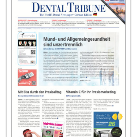
Dr. Peter Anthony Tatton, Radlett, Hertfordshire,
England
22
Esthetic News: Ästhetik im Wandel der Zeit
– Volumen jetzt im Trend
Redaktion
23
User Report: Ergebnissicherung nach
orofazialen Eingriffen durch
Enzymtherapie
Dr. Michael Flegel, Saarbrücken
24
Teoxane GmbH
25
DT today: Großer Zuspruch für 34.
Internationale Dental-Schau in Köln
Redaktion
26
News: KZV Berlin verliert Klage gegen