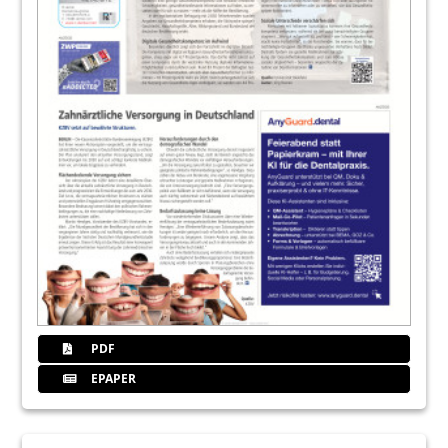
31
Service: 1PS Frage - Online-Aktion mit
Erfolg
Redaktion
32
Argon Dental GmbH & Co. KG
PDF
EPAPER