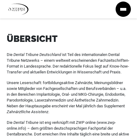
Zum Inhalt springen
ÜBERSICHT
Die
Dental Tribune Deutschland
ist Teil des internationalen Dental
Tribune Netzwerks – einem weltweit erscheinenden Fachzeitschriften-
Format in Landessprache. Der redaktionelle Fokus liegt auf Know-how-
Transfer und aktuellen Entwicklungen in Wissenschaft und Praxis.
Unsere Leserschaft: fortbildungsaktive Zahnärzte, Meinungsbildner
sowie Mitglieder von Fachgesellschaften und Berufsverbänden – u.a.
in den Bereichen Implantologie, Oral- und MKG-Chirurgie, Endodontie,
Parodontologie, Laserzahnmedizin und Ästhetische Zahnmedizin.
Neben der Hauptausgabe erscheint vier Mal jährlich das Supplement
Zahnärztliche Assistenz
.
Die
Dental Tribune
ist eng verknüpft mit ZWP online (www.zwp-
online.info) – dem größten deutschsprachigen Fachportal der
Dentalbranche. Dort erreichen Ihre Inhalte täglich eine breite und aktive