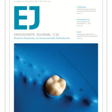
zur 30. DGZ-Jahrestagung
Redaktion
44
6. Jahrestagung der DGET
Redaktion
45
Anmeldeunterlagen: 6. Jahrestagung der
DGET
47
Praxis-Tipp: Wirtschaftlichkeit der
modernen Endo-Behandlung
Dr. Peter Robotta, M.Sc., M.Sc.
48
News
Redaktion
50
Kongresse, Kurse und Symposien/
Impressum
Redaktion