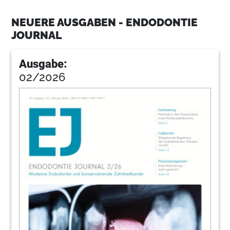
11
VDW GmbH
NEUERE AUSGABEN - ENDODONTIE
JOURNAL
14
Zähne mit besonderen
Wurzelkanalanatomien
Ausgabe:
Karsten Troldner
02/2026
18
Endodontie vs. Implantologie
Dr. Markus Lietzau, M.Sc., Margarita Lietzau,
Fatima Azofra
23
Komet Dental
24
Die postendodontische Erkrankung und
die Bedeutung der DVT für die Diagnose
Dr. med. dent. Nina van Sprundel
26
Die Treppe zum Apex – Revision
vorheriger Revisionen