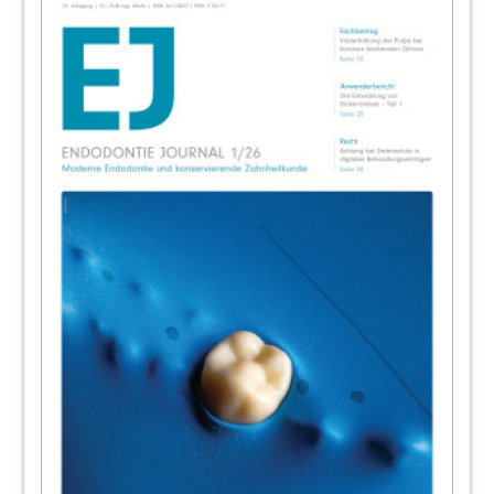
35
Endodontie praxisnah - Ein kombinierter
Theorie- und Demonstrationskurs
37
Die endodontische
(Revisions-)Behandlung
Anne Schuster
38
News
Redaktion
42
Kongresse, Kurse und Symposien/
Impressum
Redaktion
43
ABO Service
44
Komet Dental