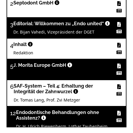
2
Septodont GmbH
3
Editorial: Willkommen zu „Endo united“
Dr. Bijan Vahedi, Vizepräsident der DGET
4
Inhalt
Redaktion
5
J. Morita Europe GmbH
6
SAF-System – Teil 4: Erhaltung der
Integrität der Zahnwurzel
Dr. Tomas Lang, Prof. Zvi Metzger
12
Endodontische Behandlungen ohne
Assistenz?
Dr. H. Ulrich Riewenherm, Lothar Taubenheim