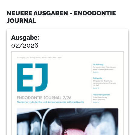
15
Henry Schein Dental LANGEN
NEUERE AUSGABEN - ENDODONTIE
JOURNAL
16
Hochwertige Endodontie – in den
Praxisalltag integriert
Ausgabe:
Lotte Eisenkolb, M.Sc.
02/2026
18
Fünf Lösungen für Ihre Mitarbeiterführung
Stefan Häseli
21
ZWP Online
22
Zahnzusatzversicherungen haben jetzt ein
Gesicht
Kristin Jahn
24
Psychologie: Eine Praxis braucht
Beziehungen