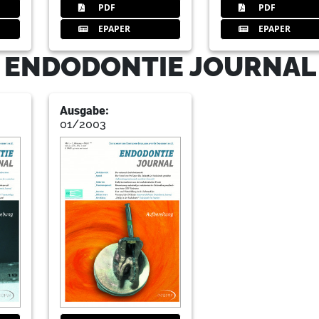
PDF
PDF
EPAPER
EPAPER
- ENDODONTIE JOURNAL
43
Zut
Ausgabe:
01/2003
46
Dgendoautorenrl
49
Buchrezension
50
Impressu