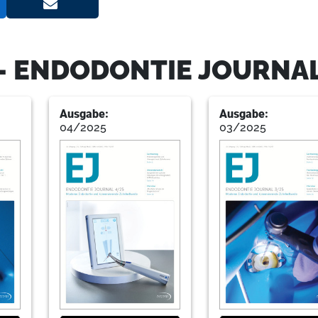
33
Steier
- ENDODONTIE JOURNA
36
Hahn
Ausgabe:
Ausgabe:
04/2025
03/2025
37
Pr
41
Linden
42
Dgendo