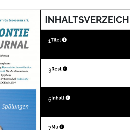
INHALTSVERZEICH
1
Titel
3
Rest
5
Inhalt
7
Mu