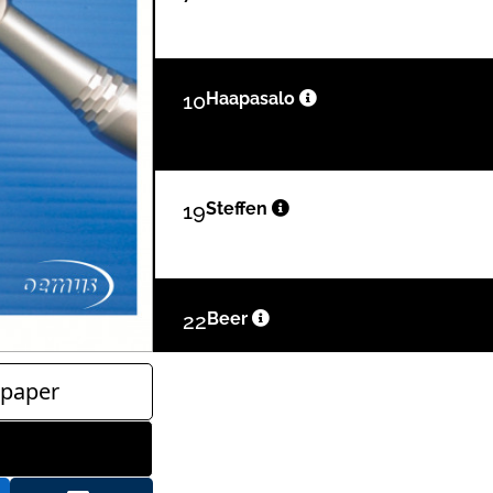
10
Haapasalo
19
Steffen
22
Beer
paper
30
Kuttner