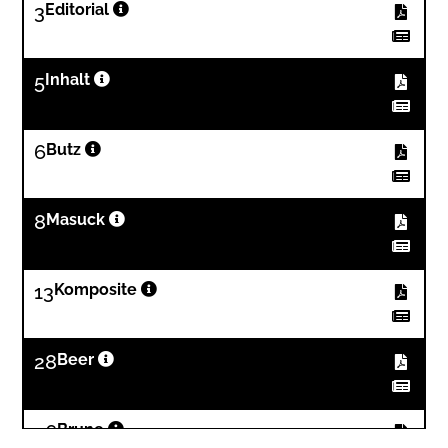
3
Editorial
5
Inhalt
6
Butz
8
Masuck
13
Komposite
28
Beer
36
Brune