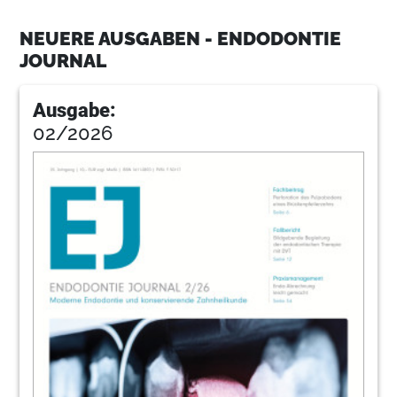
NEUERE AUSGABEN - ENDODONTIE
40
Pr
JOURNAL
Ausgabe:
44
Loser
02/2026
47
Appel
50
Impressum