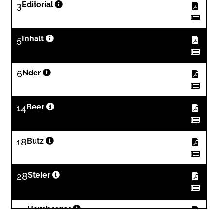
3
Editorial
5
Inhalt
6
Nder
14
Beer
18
Butz
28
Steier
32
Hornberger