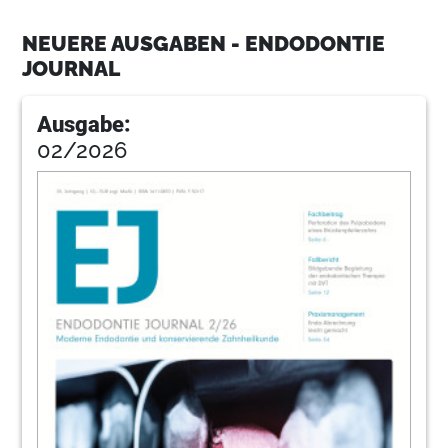
NEUERE AUSGABEN - ENDODONTIE
34
Geibel
JOURNAL
Ausgabe:
36
Jadentm
02/2026
40
Pr
44
Winkler
50
Kongresseimpressum