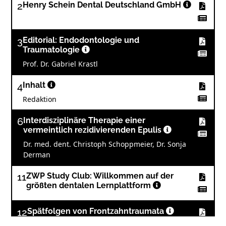
2
Henry Schein Dental Deutschland GmbH
3
Editorial: Endodontologie und
Traumatologie
Prof. Dr. Gabriel Krastl
4
Inhalt
Redaktion
6
Interdisziplinäre Therapie einer
vermeintlich rezidivierenden Epulis
Dr. med. dent. Christoph Schoppmeier, Dr. Sonja
Derman
11
ZWP Study Club: Willkommen auf der
größten dentalen Lernplattform
12
Spätfolgen von Frontzahntraumata
Dr. med. dent. Jörn Noetzel