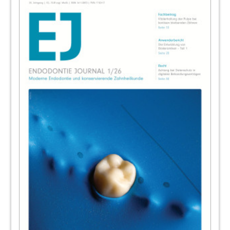
36
KI-basierte Röntgenbefundung 2.0
Dr. Uta Hessbrüggen
38
Neue Strukturierte Fortbildung für
Endodontie im FFZ
Redaktion
39
News
Redaktion
41
An nur einem Tag – Fit für Hygiene, QM
und Dokumentation
42
Kongresse, Kurse und Symposien/
Impressum
Redaktion
43
Ostseekongress 2022 – Jetzt schon
Frühbucherrabatt sichern!