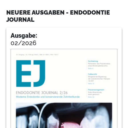
25
www.zwp-online.info
NEUERE AUSGABEN - ENDODONTIE
JOURNAL
26
Fachbeitrag: Endodontische Revision in
Kombination mit MTA - ein Fallbericht
Ausgabe:
Dr. med. dent. Ralf Schlichting/Passau, Dr.
02/2026
Christian R. Gernhardt/Halle (Saale)
30
Direkte adhäsive Stiftbefestigung und
Stumpfaufbau in einer Sitzung
Dr. Marcelo Balsamo/So Paulo (Brasilien)
34
Wurzelfüllung mit warmer Guttapercha -
Thermoplastische Wurzelfüllung mit dem
E&Q Master
Dr. Wolfgang Gänsler/Illertissen
36
Herstellerinformationen
Redaktion