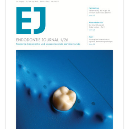
48
Fortbildung: Systematisch zum
Endodontie-Erfolg!
Redaktion Redaktion
49
Die DGEndo bittet um Ihre Unterstützung:
Gemeinsame Aktion gegen den
Referentenentwurf zur GOZneu
Redaktion
50
Kongresse, Kurse und Symposien/
Impressum
Redaktion