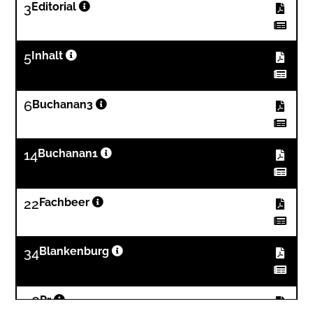
3
Editorial
5
Inhalt
6
Buchanan3
14
Buchanan1
22
Fachbeer
34
Blankenburg
38
Pr