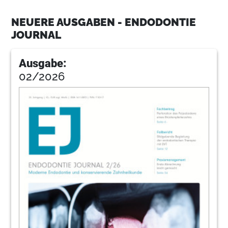
NEUERE AUSGABEN - ENDODONTIE
43
Clauder
JOURNAL
Ausgabe:
50
Kongresseimpressum
02/2026