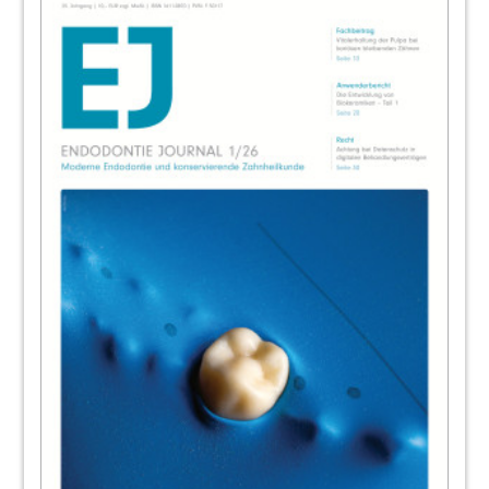
34
Interview: Apexlokatorder vierten
Generation
Paul Bartkowiak im Gespräch mit Jancee Anton
Vetter
36
Endo-Frühling undAfA-Tagung am
Bodensee
Redaktion
40
Der Countdown läuft! DGZI-
Jahreskongress am 3. und 4. Oktober in
Hamburg
Katja Scheibe im Gespräch Prof. Dr. Gernhardt
42
Termine / Impressum
Redaktion
43
Mundhygiene groß gedacht: Hamburg wird
zum Treffpunkt der Prophylaxe-