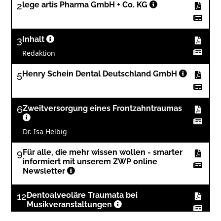
2
lege artis Pharma GmbH + Co. KG
3
Inhalt
Redaktion
5
Henry Schein Dental Deutschland GmbH
6
Zweitversorgung eines Frontzahntraumas
Dr. Isa Helbig
9
Für alle, die mehr wissen wollen - smarter
informiert mit unserem ZWP online
Newsletter
12
Dentoalveoläre Traumata bei
Musikveranstaltungen
Laura Koch-Klaus, Dr. Sebastian Soliman, Prof. Dr.