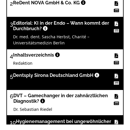
2
ReDent NOVA GmbH & Co. KG
3
Editorial: KI in der Endo – Wann kommt der
Durchbruch?
Dr. med. dent. Sascha Herbst, Charité –
Universitätsmedizin Berlin
4
Inhaltsverzeichnis
Redaktion
5
Dentsply Sirona Deutschland GmbH
6
DVT – Gamechanger in der zahnärztlichen
Diagnostik?
Dr. Sebastian Riedel
10
Hygienemanagement bei ungewöhnlicher
Zahnstellung