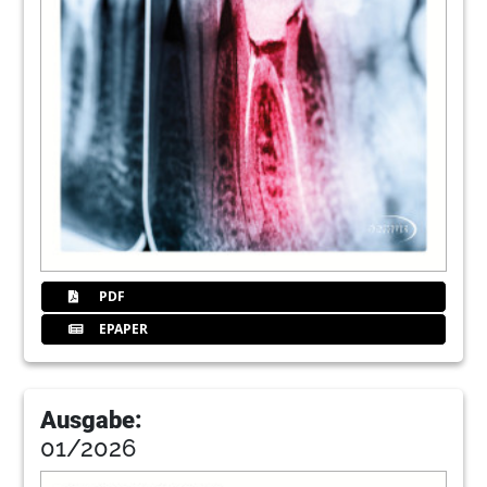
Redaktion
28
5. GemeinschaftstagungZahnerhaltung
mit Besucherrekord in München
Andreas Grasse
30
Richtig eingeschätztist halb gewonnen –
Fehlervermeidung in der Endodontologie
Dr. Christian Ehrensberger
32
Ein neuer Goldstandardin der Endodontie
PDF
EPAPER
Redaktion
34
Challenge accepted: Aufbereitung bei
Wurzelkanalkrümmung
Ausgabe:
01/2026
Dorothee Holsten