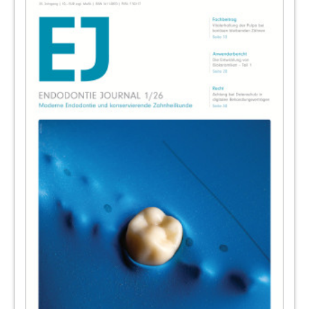
37
Unnaer Forum für Innovative Zahnmedizin
38
Produkte
Redaktion
40
Endo gut, alles gut: Neue Fortbildungen
von Henry Schein
Redaktion
41
ZWP online "Podcasts"
42
Termine/ Impressum
Redaktion
43
Das gesamte Team der OEMUS MEDIA AG
möchte sich bei Ihnen, liebe Leser,
Autoren, Industriepartner, herzlich
bedanken...