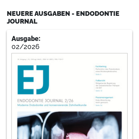
NEUERE AUSGABEN - ENDODONTIE
26
Ck
JOURNAL
Ausgabe:
29
Pakura
02/2026
32
Wolckemehmke
38
Binus
39
Pr
42
Bvaz