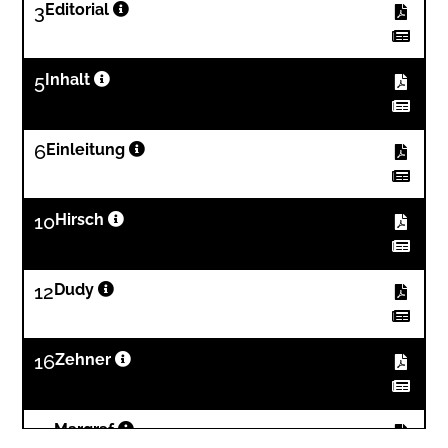
3
Editorial
5
Inhalt
6
Einleitung
10
Hirsch
12
Dudy
16
Zehner
21
Margraf