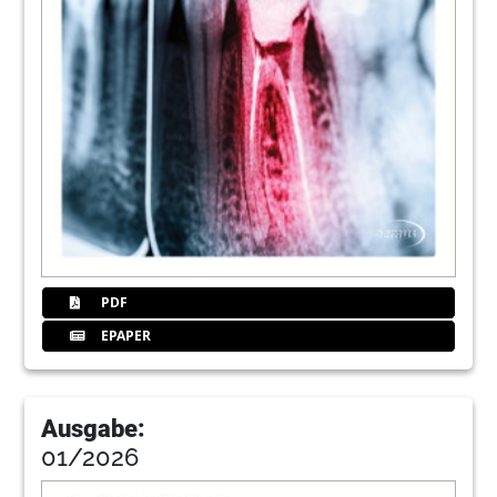
45
Selltecdgz
51
Kongresseimpres
PDF
EPAPER
Ausgabe:
01/2026