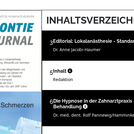
INHALTSVERZEICH
3
Editorial: Lokalanästhesie - Stan
Dr. Anne Jacobi-Haumer
5
Inhalt
Redaktion
6
Die Hypnose in der Zahnarztpraxis -
Behandlung
Dr. med. dent. Rolf Pannewig/Hammink