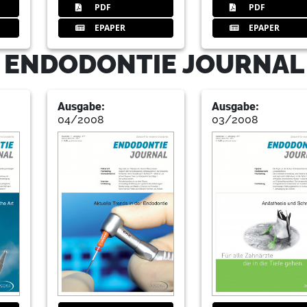
PDF
PDF
36
Herstellerinformationen
EPAPER
EPAPER
Redaktion
- ENDODONTIE JOURNAL
40
Nachrichten
Ausgabe:
Ausgabe:
Redaktion
04/2008
03/2008
42
220 Millionen gehaltene Verspr
Christoph Dassing/Leipzig
43
ZWP online Mediacenter - sehen, 
44
Fortbildung: Neue Spezialisten 