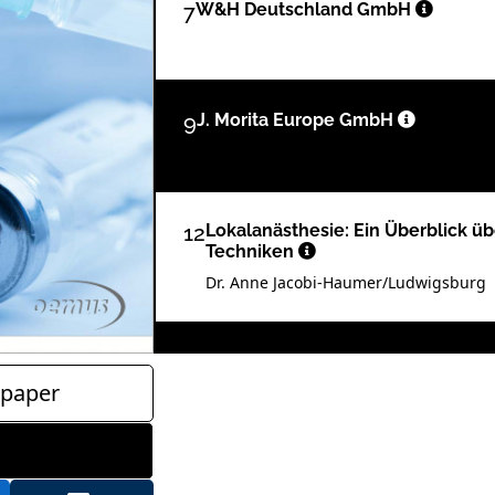
7
W&H Deutschland GmbH
9
J. Morita Europe GmbH
12
Lokalanästhesie: Ein Überblick üb
Techniken
Dr. Anne Jacobi-Haumer/Ludwigsburg
15
Marktübersicht: Anbieter und Pro
paper
Redaktion
16
Endodontie im Milchgebiss - Von