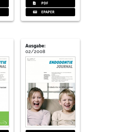
PDF
EPAPER
Ausgabe:
02/2008
echen
was täglich läuft
Endodontologie der DGZ