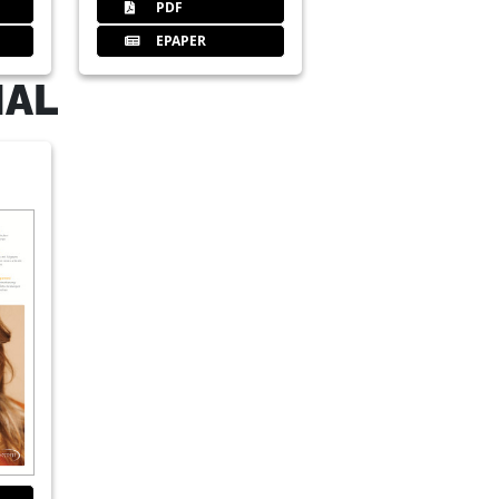
PDF
EPAPER
NAL
e Tagung der deutschen endodontischen
 - “Der Schwerpunkt liegt auf der Praxis”
of. Trope
P online