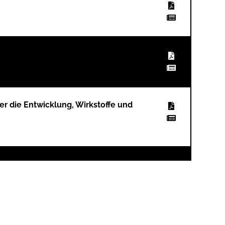
er die Entwicklung, Wirkstoffe und
dukte Lokalanästhetika
 den Möglichkeiten und Grenzen