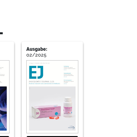
Salzburg
L
Ausgabe:
02/2025
Zähnen mit offenem Apex
n - ein Überblick
sche Universität Graz (MUG), Österreich
it faserverstärktem Komposit
n