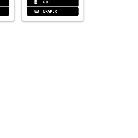
PDF
EPAPER
fe von Profis
Praxis!
EndoFIT durchstarten!