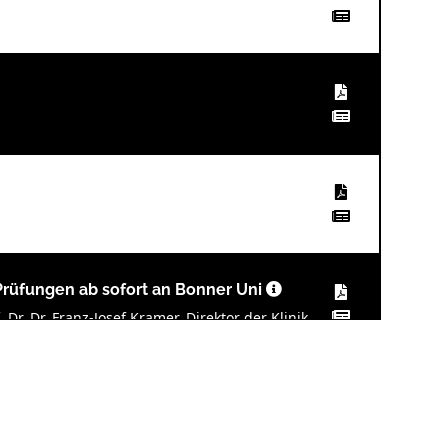
rüfungen ab sofort an Bonner Uni
Dr. Dr. Franz-Josef Kramer, Direktor der Klinik
urg
 Studierenden Luca Dittrich