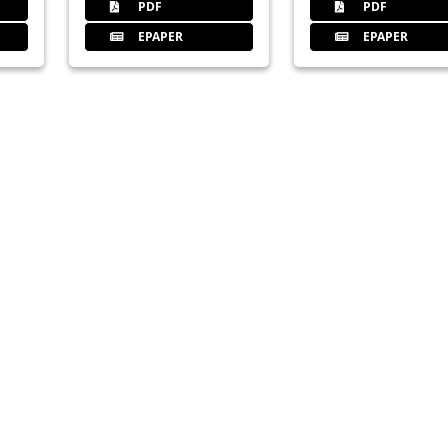
PDF
PDF
EPAPER
EPAPER
30
Aus Wohnung wird Praxis – mithil
Philipp Schmidt
31
Straumann Group Deutschland
32
GO FOR GOLD – Auf zur digitalen 
Josephine Kranenburg
34
Auf die Plätze, fertig, los – Mit 
Dorothee Holsten