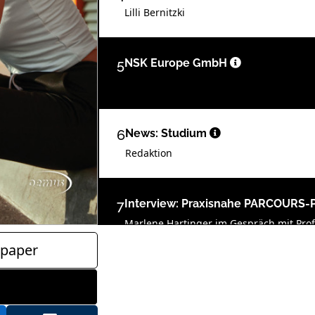
Lilli Bernitzki
5
NSK Europe GmbH
6
News: Studium
Redaktion
7
Interview: Praxisnahe PARCOURS-P
Marlene Hartinger im Gespräch mit Prof. 
für MKG-Chirurgie am UKB
paper
8
Interview: Zahni sein in Brandenb
Marlene Hartinger im Gespräch mit dem