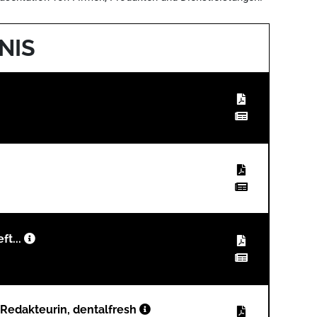
NIS
ft...
i, Redakteurin, dentalfresh