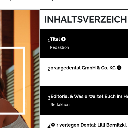
INHALTSVERZEICH
1
Titel
Redaktion
2
orangedental GmbH & Co. KG
3
Editorial & Was erwartet Euch im He
Redaktion
4
Wir verlegen Dental: Lilli Bernitzk