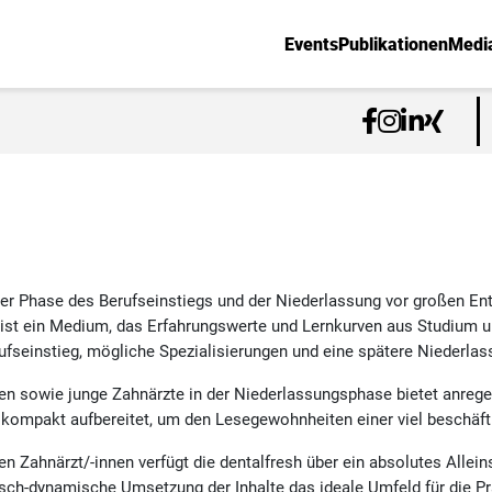
Events
Publikationen
Medi
der Phase des Berufseinstiegs und der Niederlassung vor großen Ent
 ist ein Medium, das Erfahrungswerte und Lernkurven aus Studium u
ufseinstieg, mögliche Spezialisierungen und eine spätere Niederlas
en sowie junge Zahnärzte in der Niederlassungsphase bietet anrege
d kompakt aufbereitet, um den Lesegewohnheiten einer viel beschäft
n Zahnärzt/-innen verfügt die dentalfresh über ein absolutes Allein
fisch-dynamische Umsetzung der Inhalte das ideale Umfeld für die P