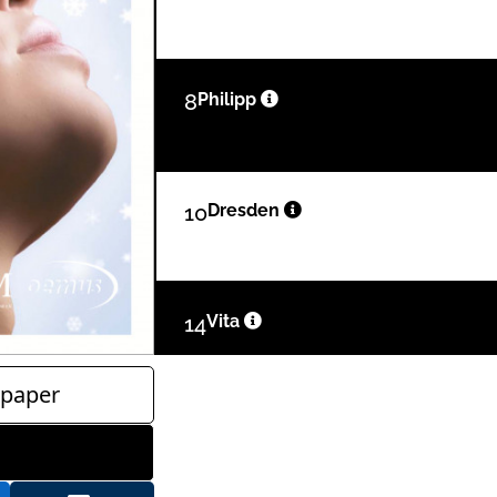
8
Philipp
10
Dresden
14
Vita
paper
16
Stickel