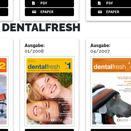
PDF
PDF
EPAPER
EPAPER
- DENTALFRESH
32
Fotostory
Ausgabe:
Ausgabe:
01/2008
04/2007
38
Gewinnspiel
40
Nchen
42
Studententag