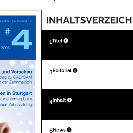
INHALTSVERZEICH
1
Titel
3
Editorial
4
Inhalt
6
News