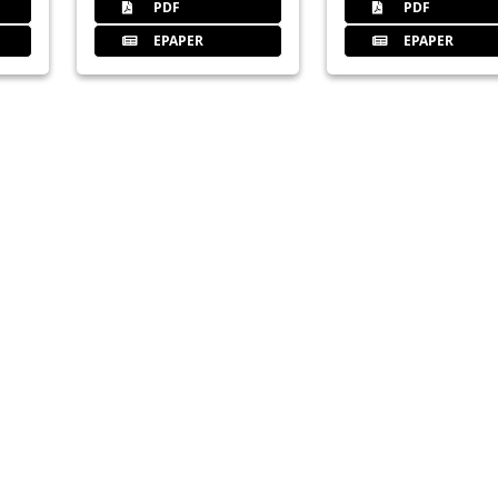
PDF
PDF
EPAPER
EPAPER
44
Fdi
46
Toskana
48
Trends
50
Impressum