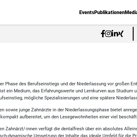
Events
Publikationen
Medi
der Phase des Berufseinstiegs und der Niederlassung vor großen Ent
 ist ein Medium, das Erfahrungswerte und Lernkurven aus Studium u
ufseinstieg, mögliche Spezialisierungen und eine spätere Niederlas
en sowie junge Zahnärzte in der Niederlassungsphase bietet anrege
d kompakt aufbereitet, um den Lesegewohnheiten einer viel beschäft
n Zahnärzt/-innen verfügt die dentalfresh über ein absolutes Allein
fisch-dynamische Umsetzung der Inhalte das ideale Umfeld für die P