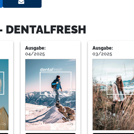
20
Sirona
- DENTALFRESH
22
Sander
Ausgabe:
Ausgabe:
04/2025
03/2025
26
Bdzm
27
Mitgliedsantrag
28
Adh