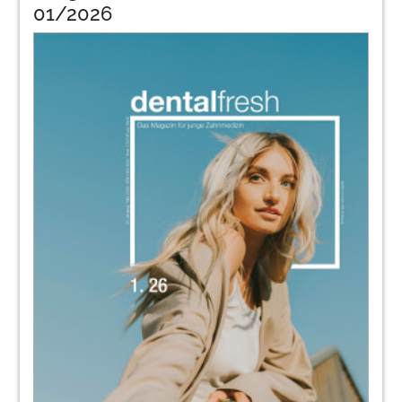
01/2026
32
Interview mit Dres. Scharf & Lagan: „Wir
wussten immer um den anderen als
Partner und Unterstützer, der sagt: Wir
schaffen das!“
Dr. Susanne Scharf und Dr. Andreas Lagan im
Gespräch
34
Interview: "Ich nehme meine Projekte gern
in die eigenen Hände"
Daniel Slusarcik im Gespräch mit Dr. Dr. Julian
Dieble
36
Zum Uniset mit einem Klick
Lilli Bernitzki im Gespräch mit Johanna Gellrich
37
KaVo Dental GmbH
38
Kolumne: Integrative Oral Medizin (IOM)