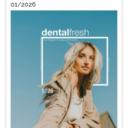
01/2026
33
Kulzer GmbH
34
Dr. Alexa van Schöll: Angestellte
Zahnärztin in der Gemeinschaftspraxis Dr.
Herold & Kollegen, Essen
Redaktion
36
WIR. Die Oemus Media AG
Redaktion
38
KFO: Individuell und ganzheitlich
Dr. Elahe Zedudeh-Hali
40
„Wir benötigen mehr evidenzbasierte
Studien“
Dr. Julia Haubrich im Interview
41
VDW GmbH