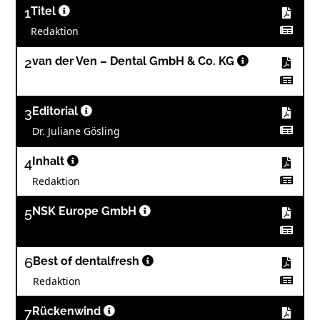
1
Titel
Redaktion
2
van der Ven – Dental GmbH & Co. KG
3
Editorial
Dr. Juliane Gösling
4
Inhalt
Redaktion
5
NSK Europe GmbH
6
Best of dentalfresh
Redaktion
7
Rückenwind