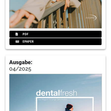
42
Markt
Redaktion
45
dental bauer GmbH & Co. KG
PDF
EPAPER
46
Praxisgründen im Probelauf
Kerstin Oesterreich
Ausgabe:
47
Ligosan® Slow Release – der „Taschen-
04/2025
Minimierer“ von Kulzer
Univ.-Prof. Dr. Dr. h.c. Holger Jentsch
48
Let’s do implantology! Veranstaltungsduo
präsentiert Implantologie von heute
Jürgen Isbaner im Gespräch
50
Leitlinie empfiehlt Kaugummi