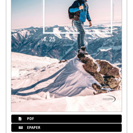
Redaktion
51
DGZI - Deutsche Gesellschaft für
Zahnärztliche Implantologie e.V.
52
Produkte
Redaktion
56
Studium
Redaktion
58
Kittelversorgung: Top oder Flop?
Redaktion
60
"Bolivia movil“ ermöglicht die
zahnmedizinische Versorgung in Bolivien
PDF
Redaktion
EPAPER