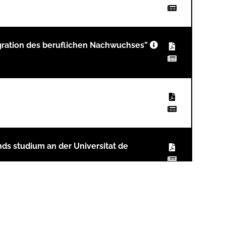
egration des beruflichen Nachwuchses”
nds studium an der Universitat de
was läuft