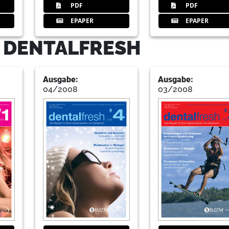
PDF
PDF
26
BdZM Bundesverband der Zahnmed
Redaktion
EPAPER
EPAPER
- DENTALFRESH
27
Mitgliedsantrag: BdZM Bundesve
Deutschland e.V.
Ausgabe:
Ausgabe:
Redaktion
04/2008
03/2008
28
Studieren in Ungarn an der Semm
Robert Borgos
30
Famulatur in Tonga 2008 (Teil 3)
Sandra Schulze, Alumna der Universit
33
Fortbildung zur Implantologie 