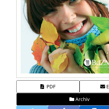
PDF
E
Archiv