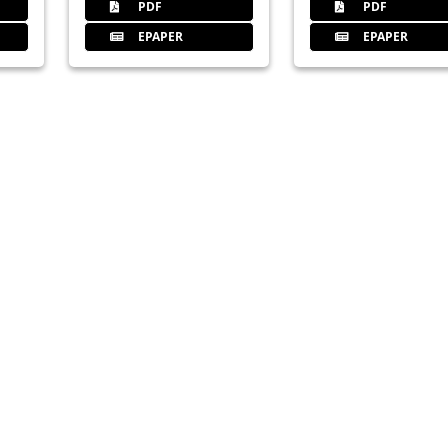
PDF
PDF
Redaktion
EPAPER
EPAPER
34
Allgemeine Grundlagen der Impl
Priv.-Doz. Dr. Dr. Steffen G. Köhler/Berl
40
Studentische Curriculum "Dental
Maja Nickoll
42
11. bis 13. Dezember 2009: Winte
Redaktion
43
6. Studiengang der AS-Akademie 
Redaktion