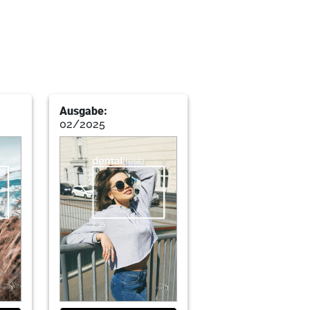
ment in der Zahnheilkunde
r. Rainer A. Jordan
Ausgabe:
” (Teil 2)
02/2025
Zeit als Gast-Zahnarzt in den USA
ität Göttingen
 Zahnärztliche Implantologie e.V.