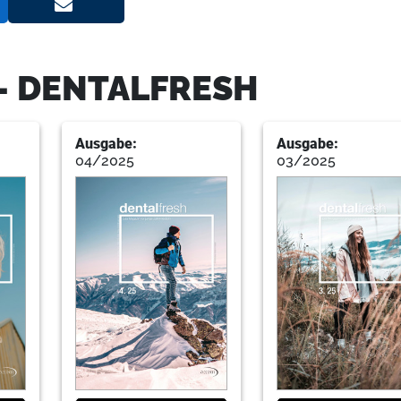
14
Internationales, soziales Engage
- DENTALFRESH
Anna-Louisa Holzner, Katharina Wulf, D
Ausgabe:
Ausgabe:
18
Boston und die “Harvard University
04/2025
03/2025
Cyril Niederquell berichtet von seiner 
22
Famulaturbericht Temuco/Chile
Stefan Bethge und Moritz Keil, Univers
23
DGZI - Deutsche Gesellschaft für