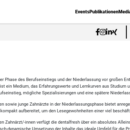
Events
Publikationen
Medi
der Phase des Berufseinstiegs und der Niederlassung vor großen Ent
 ist ein Medium, das Erfahrungswerte und Lernkurven aus Studium u
ufseinstieg, mögliche Spezialisierungen und eine spätere Niederlas
en sowie junge Zahnärzte in der Niederlassungsphase bietet anrege
d kompakt aufbereitet, um den Lesegewohnheiten einer viel beschäft
n Zahnärzt/-innen verfügt die dentalfresh über ein absolutes Allein
fisch-dynamische Umsetzung der Inhalte das ideale Umfeld für die P