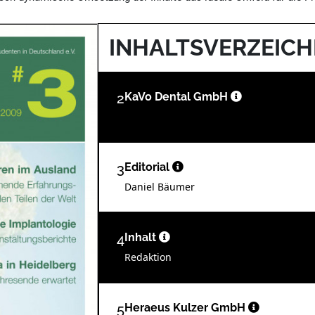
INHALTSVERZEICH
2
KaVo Dental GmbH
3
Editorial
Daniel Bäumer
4
Inhalt
Redaktion
5
Heraeus Kulzer GmbH