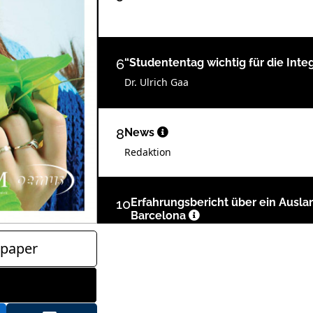
6
“Studententag wichtig für die Int
Dr. Ulrich Gaa
8
News
Redaktion
10
Erfahrungsbericht über ein Ausla
Barcelona
Lukas Blase
paper
11
ZWP online Mediacenter - sehen 