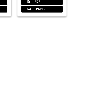
PDF
EPAPER
antologie
in
e Implantologie"
r-BuFaTa in Heidelberg
in Berlin