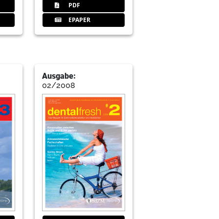
PDF
izinstudenten in Deutschland e.V.
EPAPER
rband der Zahnmedizinstudenten in
Ausgabe:
02/2008
elweis-Universität Budapest
 von der Idee zur Umsetzung
ät Witten/Herdecke
vor dem Examen