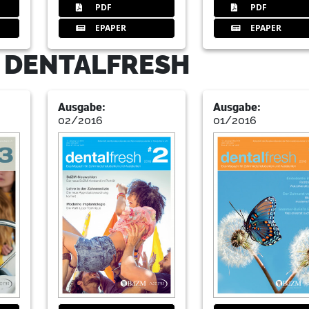
PDF
PDF
20
3 Tipps für den Weg zum Glück
EPAPER
EPAPER
Marc M. Galal
- DENTALFRESH
22
Dissertationspreis der DGZI 2017
Ausgabe:
Ausgabe:
Redaktion
02/2016
01/2016
23
Komet Dental
24
Studieren, wo andere Urlaub ma
Interview mit Jan-Philipp Schmidt und