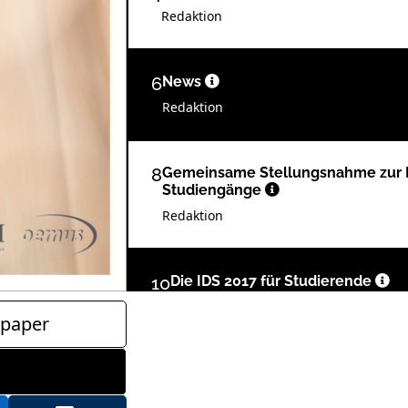
Redaktion
6
News
Redaktion
8
Gemeinsame Stellungsnahme zur 
Studiengänge
Redaktion
10
Die IDS 2017 für Studierende
Redaktion
paper
12
Liebe Studentinnen und Studente
Prof. Dr. Dietmar Oesterreich