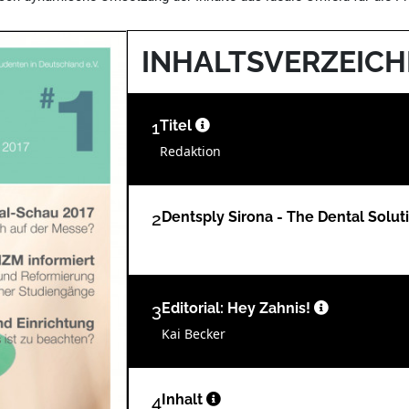
INHALTSVERZEICH
1
Titel
Redaktion
2
Dentsply Sirona - The Dental Sol
3
Editorial: Hey Zahnis!
Kai Becker
4
Inhalt