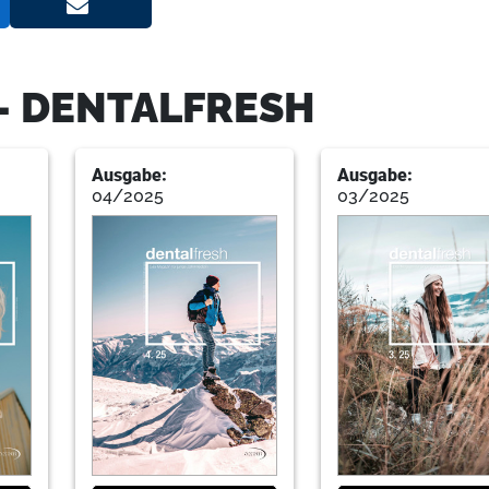
13
dentalfresh Abo
- DENTALFRESH
Ausgabe:
Ausgabe:
14
Gute Energien für Praxisgründung
04/2025
03/2025
Engagement
Christian Ehrensberger
16
Sozialkompetenz: Der Erfolgsfakt
Reinhard Homma
19
dental bauer GmbH & Co. KG