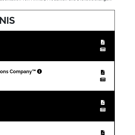
NIS
utions Company™