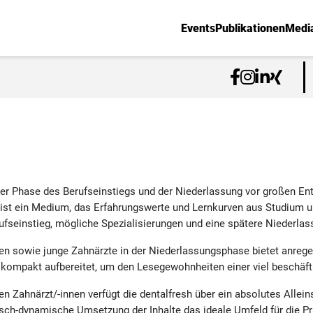
Events
Publikationen
Medi
der Phase des Berufseinstiegs und der Niederlassung vor großen Ent
 ist ein Medium, das Erfahrungswerte und Lernkurven aus Studium u
ufseinstieg, mögliche Spezialisierungen und eine spätere Niederlas
en sowie junge Zahnärzte in der Niederlassungsphase bietet anrege
d kompakt aufbereitet, um den Lesegewohnheiten einer viel beschäft
n Zahnärzt/-innen verfügt die dentalfresh über ein absolutes Allein
fisch-dynamische Umsetzung der Inhalte das ideale Umfeld für die P