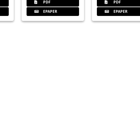
25
GC Germany GmbH
PDF
PDF
EPAPER
EPAPER
26
BdZM Bundesverband der Zahn­m­e
Redaktion
27
Einzugsermächtigung: BdZM Bunde
Deutschland e.V.
Redaktion
28
Auf den Feilen-Geschmack ko
Redaktion
30
Studententag 2016 in Frankfurt 