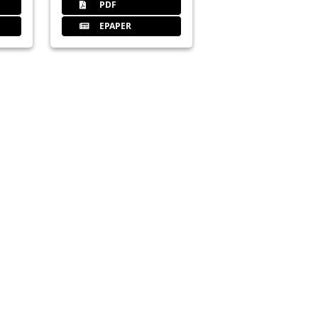
PDF
EPAPER
dizin­studenten in Deutschland e.V.
sverband der Zahn­m­edizin­studenten in
mmen
am Main