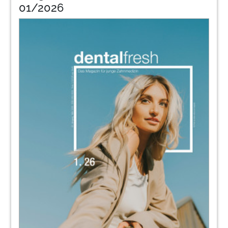
01/2026
Dr. Danush Ahrberg im Gespräch
43
dental bauer GmbH & Co. KG
44
WIR. Die Oemus Media AG:
Redaktion
45
Kulzer GmbH
46
Glasklare Sache
Redaktion
47
KaVo Dental GmbH / Kerr GmbH
48
Let´s talk about: Money
Nicole Gerwert im Gespräch über Geld