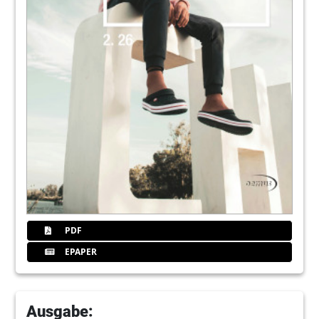
Redaktion
27
PreXion Europe GmbH
28
Markt
Redaktion
34
Gelungener Spagat zwischen Funktion
und Design
Dr. Robert Immler im Gespräch mit Kerstin
Oesterreich
38
Von 0 auf 100: So startet Ihre Praxis von
Anfang an durch
PDF
Nadja Alin Jung
EPAPER
40
Interview: Der Markt für
Praxisvertretungen hat derzeit noch ein
Nischendasein
Ausgabe: