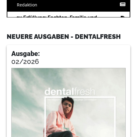
Redaktion
14
3x Erfüllung: Fechten, Familie und
Zahnmedizin
Redaktion
NEUERE AUSGABEN - DENTALFRESH
18
Interview: „Synoptisches Denken und
interdisziplinäres Arbeiten sind die Basis
Ausgabe:
für eine erfolgreiche Sportzahnmedizin“
02/2026
Christian Barth im Gespräch
22
Kommunikations-Tipp: „Das kann gar nicht
wehtun!“
Dr. Carla Benz
23
VDW GmbH
24
Oralchirurgie: Weiterbildung zum
Fachzahnarzt im Bereich Oralchirurgie