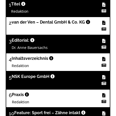
1
Titel
Redaktion
2
van der Ven – Dental GmbH & Co. KG
3
Editorial:
Dr. Anne Bauersachs
4
Inhaltsverzeichnis
Redaktion
5
NSK Europe GmbH
6
Praxis
Redaktion
10
Feature: Sport frei – Zähne intakt