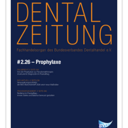
16
Bundesverband Dentalhandel e.V. (BVD):
„Einfach nur treiben lassen“
Lutz Müller, BVD Präsident
17
W&H Deutschland GmbH
18
Verband der Deutschen Dental-Industrie
e.V. (VDDI): „Unsere Strategie sind
Weiterentwicklungen mit Augenmaß“
Dr. Martin Rickert, Vorsitzender des VDDI-
Vorstandes
19
EMS Electro Medical Systems GmbH
20
3M Deutschland GmbH: „Live-
Demonstrationen sorgten für großen
Besucherandrang“