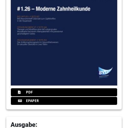
„Wir konnten große Aufmerksamkeit
erzeugen“
Jens Rüdiger, Leitung Marketing/Vertrieb
26
BLUE SAFETY GmbH: „Die Besucher
wollen Lösungen und Rechtssicherheit –
Wir bieten beides“
Christian Mönninghoff und Jan Papenbrock,
Geschäftsführer
27
Carestream Health Deutschland GmbH:
„Ein Portfolio vom Film bis zum 3-D-
Röntgen“
Frank Bartsch, Trade Marketing Manager
PDF
28
Carl Martin GmbH: „Wir bieten
EPAPER
Exportschlager für Kunden aus der ganzen
Welt“
Joachim Rein, Leiter Marketing/Vertrieb
Ausgabe:
30
Carl Zeiss Meditec AG: „Man kann nur das