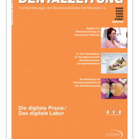
General Manager
Jürgen-Richard Fleer, General Manager
53
Voco
54
KaVo Dental GmbH: „KaVo konnte sich als
zukunftssichere Marke zeigen“
Armin Imhof, Leiter Vertrieb Deutschland &
Österreich
55
Kentzler-Kaschner Dental GmbH: „Qualität
ist unser Anspruch“
Josef Schwarz, Geschäftsführer
56
Kerr GmbH: „Gemeinsam stark“
Marko Bliesener, Sales Manager Germany
57
Kettenbach GmbH & Co. KG: „Die
Resonanz auf unser Neuprodukt ist