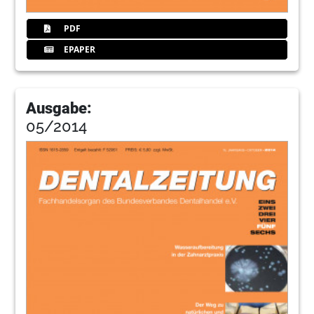
überwältigend positiv“
PDF
Jens T. W. Kuhn, Geschäftsführer
EPAPER
58
Kuraray Noritake Dental Inc.: „Wir
möchten Praxis und Labor die Arbeit
erleichtern“
Ausgabe:
Dr. Ernst Wühr, Head of
Germany/Austria/Switzerland
05/2014
59
Le-iS Stahlmöbel GmbH: „Wir ermöglichen
eine ganz individuelle Ausstattung“
Monika Lehmann-Schulze, Geschäftsführerin
60
Miele & Cie. KG: „Service steht für uns im
Mittelpunkt“
Martin Hübner, Leiter Professional
61
NSK Europe GmbH: „Wir präsentierten
erstmals unser neues
Sterilisatorenprogramm“