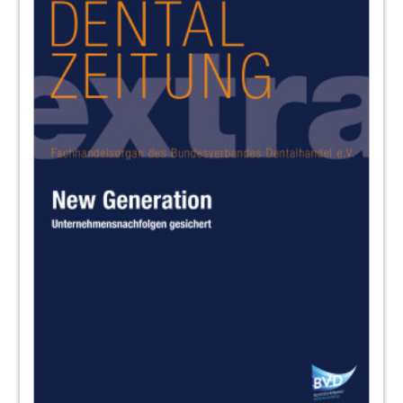
93
Abo: Dentalzeitung
94
BVD-Partner für Praxis und Labor –
Bezugsadressen der
Dentaldepots/Versandhändler
Redaktion
97
BVD - Bundesverband Dentalhandel e.V.
98
ProDente: proDente Preisverleihung - Die
Gewinner stehen fest
Redaktion
99
Henry Schein Dental Deutschland GmbH
100
NSK Europe GmbH