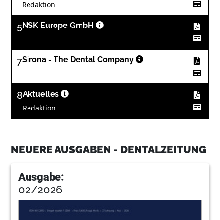
Redaktion
5
NSK Europe GmbH
7
Sirona - The Dental Company
8
Aktuelles
Redaktion
9
3M Deutschland GmbH
NEUERE AUSGABEN - DENTALZEITUNG
12
Rückblick: Auch in der 36. Ausgabe ein
voller Erfolg
Ausgabe:
Stephanie Josst/Köln
02/2026
15
DÜRR DENTAL AG