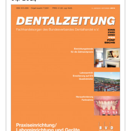
66
Polydentia SA: „Kleine Produkte – große
Resonanz“
Claudia Schaffner Paffi und Beate Höhe
67
Procter & Gamble GmbH: „Mit unserer App
haben wir ein hochaktuelles Thema
angesprochen“
Barbara Blanke, Country Managerin Procter &
Gamble Professional Oral Health D-A-CH
68
REITEL Feinwerktechnik GmbH: „Wir
stehen für Service mit persönlicher Nähe“
Daniel Reitel, geschäftsführender Gesellschafter
69
Ritter Concept GmbH: „Take a seat … and
relax“
Werner Schmitz, Geschäftsführer
70
Sanavis Group (SycoTec GmbH & Co. KG,