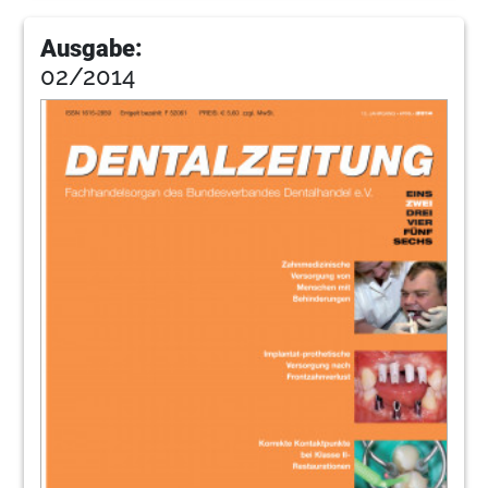
GmbH & Co. KG: „Digitale Faszination ist
unser Erfolgsfaktor“
Ausgabe:
Martin Slavik, Vertriebsleiter
02/2014
79
Ultradent Products: „Zahnaufhellung ist im
Praxisalltag angekommen“
Hans-Joachim Althoff, Geschäftsführer
80
VDW GmbH: „Das Interesse an der
Endodontie war beeindruckend“
Markus Borgschulte, Head of Research &
Development, und Pamela Marklew, Director
Marketing
81
VITA Zahnfabrik H. Rauter GmbH & Co. KG:
„Wir stehen für Kontinuität und
Beständigkeit“
Arndt Lommerzheim, Leiter Public Relations
82
VOCO GmbH: „Wir freuen uns über die
vielen positiven Reaktionen“