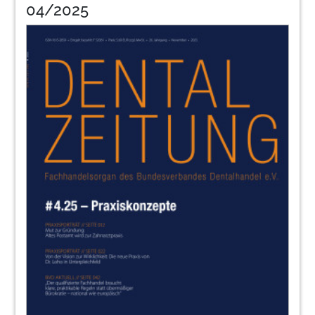
04/2025
behandeln, was man sieht“
Jann Gerrit Ohlendorf, Dr. Christian Schwedes
und Dirk Brunner
31
CATTANI Deutschland GmbH & Co. KG:
„Leistungsfähigkeit, Kompaktheit und
technische Verlässlichkeit auf engstem
Raum“
Henning Helmes, Geschäftsführer
32
Coltène/Whaledent AG: „Unser
Innovationsdrang geht weiter“
Jörg Weis, Director Marketing
34
Comcotec Messtechnik GmbH: „Wir bieten
Sicherheit in der Instrumenten-
Dokumentation“
Manfred Korn, General Manager
35
DAMPSOFT GmbH: „Wir konnten unseren