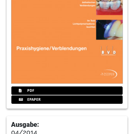
Sven Isele, General Manager Sales & Marketing
Europe
62
orangedental GmbH & Co. KG: „Vielen
Dank an den Fachhandel und unsere
Kunden für eine hervorragende IDS!“
Stefan Kaltenbach, geschäftsführender
Gesellschafter
63
Philips GmbH: „Innovationen für die
Mundgesundheit“
Bernd Laudahn, Geschäftsführer
64
Planmeca Vertriebs GmbH: „Unsere
PDF
Aufgabe liegt in der Integration offener
digitaler Lösungen“
EPAPER
Dieter Hochmuth, Geschäftsführer
65
Scican
Ausgabe:
04/2014