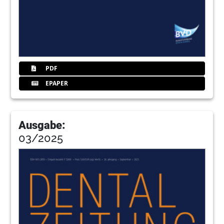
11.000. Kunden begrüßen“
Janosch Greifenberg, Geschäftsführer
36
DENTSPLY DeTrey GmbH: „Wir setzen auf
abgestimmte kompatible Produkte“
Michael Kleinhaus, Leiter Marketing
PDF
Deutschland
EPAPER
37
DETAX GmbH & Co. KG:
„Innovationsoffensive bei
Dentalkunststoffen für den 3-D-Druck“
Ausgabe:
Ralf Späth, Vertriebsleiter
03/2025
38
DMG Chemisch-Pharmazeutische Fabrik
GmbH: „Auch für uns eine Messe der
Superlative“
Christian Lang, Public Relations- und
Kommunikationsmanager
39
Dreve Dentamid GmbH: „Die
Messebesucher schätzen unsere