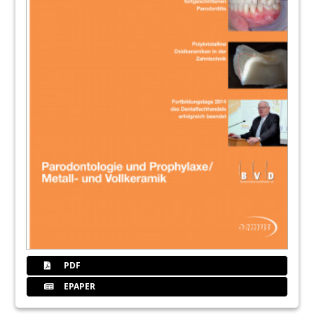
Champions League“
Jeffrey T. Slovin, CEO
75
Sulzer Mixpac AG: „Kommunikation mit
Kunden und Herstellern ist die Basis für
neue Ideen“
Director Market Segment Healthcare und Global
Head Sales Healthcare im Gespräch
76
TePe Mundhygieneprodukte Vertriebs-
GmbH: „Ein Lächeln gewinnt“
Melanie Walter, Marketing Manager, Alexandra
Rabeler, Sales Manager Professional
77
Transcodent GmbH & Co. KG: „Unsere
neuen Endo-Absaugkanülen stießen auf
positive Resonanz“
PDF
Andreas Farnik, Verkaufsleitung Handel
EPAPER
78
ULTRADENT Dental-Medizinische Geräte